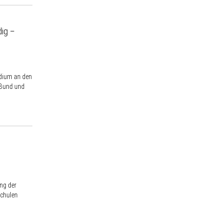
dig –
udium an den
 Bund und
ng der
schulen