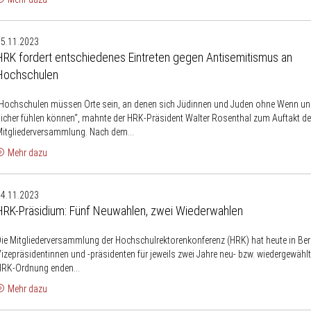
HRK
15.11.2023
ordert
HRK fordert entschiedenes Eintreten gegen Antisemitismus an
entschiedenes
Hochschulen
intreten
gegen
Hochschulen müssen Orte sein, an denen sich Jüdinnen und Juden ohne Wenn un
Antisemitismus
icher fühlen können“, mahnte der HRK-Präsident Walter Rosenthal zum Auftakt de
an
itgliederversammlung. Nach dem...
Hochschulen
Mehr dazu
HRK-
14.11.2023
räsidium:
HRK-Präsidium: Fünf Neuwahlen, zwei Wiederwahlen
Fünf
Neuwahlen,
ie Mitgliederversammlung der Hochschulrektorenkonferenz (HRK) hat heute in Berl
zwei
izepräsidentinnen und -präsidenten für jeweils zwei Jahre neu- bzw. wiedergewäh
Wiederwahlen
HRK-Ordnung enden...
Mehr dazu