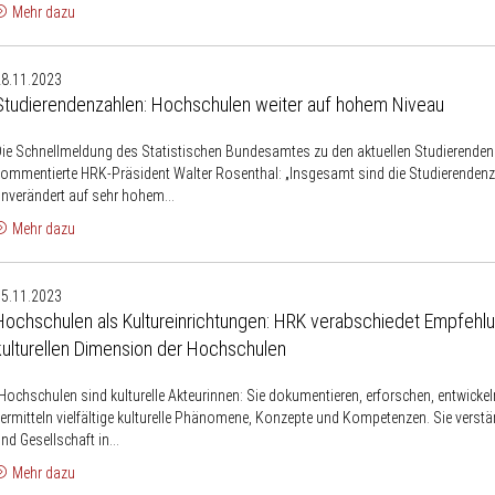
-
Mehr dazu
Year
Studierendenzahlen:
Open
28.11.2023
Hochschulen
Access
Studierendenzahlen: Hochschulen weiter auf hohem Niveau
weiter
Agreement
auf
ie Schnellmeldung des Statistischen Bundesamtes zu den aktuellen Studierende
hohem
ommentierte HRK-Präsident Walter Rosenthal: „Insgesamt sind die Studierenden
Niveau
nverändert auf sehr hohem...
Mehr dazu
Hochschulen
15.11.2023
ls
Hochschulen als Kultureinrichtungen: HRK verabschiedet Empfehlu
ultureinrichtungen:
kulturellen Dimension der Hochschulen
HRK
verabschiedet
Hochschulen sind kulturelle Akteurinnen: Sie dokumentieren, erforschen, entwicke
Empfehlung
ermitteln vielfältige kulturelle Phänomene, Konzepte und Kompetenzen. Sie verstä
ur
nd Gesellschaft in...
ulturellen
Mehr dazu