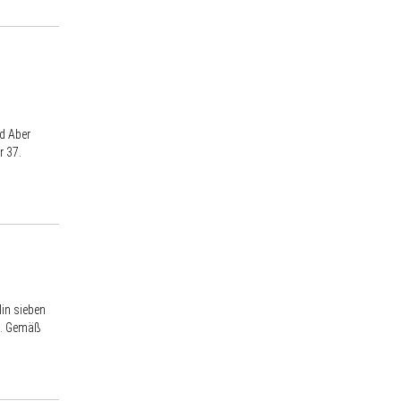
d Aber
r 37.
in sieben
lt. Gemäß