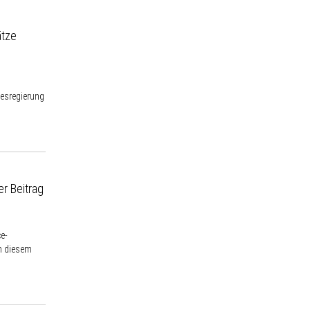
ätze
desregierung
r Beitrag
ce-
in diesem