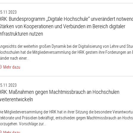
Dimension
HRK:
der
15.11.2023
Bundesprogramm
Hochschulen
HRK: Bundesprogramm „Digitale Hochschule“ unverändert notwen
Digitale
Stärken von Kooperationen und Verbünden im Bereich digitaler
Hochschule“
Infrastrukturen nutzen
unverändert
notwendig
ngesichts der weiterhin großen Dynamik bei der Digitalisierung von Lehre und St
–
ochschulen hat die Mitgliederversammlung der HRK gestern ihre Forderungen an
Stärken
änder nach einer...
von
Mehr dazu
Kooperationen
HRK:
und
15.11.2023
Maßnahmen
Verbünden
HRK: Maßnahmen gegen Machtmissbrauch an Hochschulen
gegen
im
weiterentwickeln
Machtmissbrauch
Bereich
an
igitaler
ie Mitgliederversammlung der HRK hat in ihrer Sitzung die besondere Verantwortu
Hochschulen
nfrastrukturen
ektorate und Präsidien bekräftigt, entschieden gegen Machtmissbrauch an Hoch
weiterentwickeln
orzugehen. Vorschläge zur...
nutzen
Mehr dazu