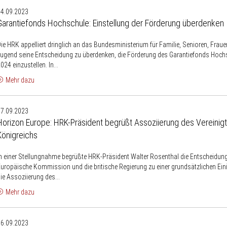
Garantiefonds
ur
14.09.2023
Hochschule:
Stärkung
Garantiefonds Hochschule: Einstellung der Förderung überdenken
instellung
der
der
Beschäftigungsfähigkeit
ie HRK appelliert dringlich an das Bundesministerium für Familie, Senioren, Frau
Förderung
von
ugend seine Entscheidung zu überdenken, die Förderung des Garantiefonds Hoch
überdenken
024 einzustellen. In...
Studierenden
Mehr dazu
Horizon
07.09.2023
Europe:
Horizon Europe: HRK-Präsident begrüßt Assoziierung des Vereinig
HRK-
Königreichs
Präsident
begrüßt
n einer Stellungnahme begrüßte HRK-Präsident Walter Rosenthal die Entscheidung
Assoziierung
uropäische Kommission und die britische Regierung zu einer grundsätzlichen Ein
des
ie Assoziierung des...
Vereinigten
Mehr dazu
Königreichs
The
06.09.2023
DEAL