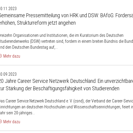
Gemeinsame
10.11.2023
Pressemitteilung
Gemeinsame Pressemitteilung von HRK und DSW: BAföG: Förders
von
erhöhen, Strukturreform jetzt angehen
HRK
und
reizehn Organisationen und Institutionen, die im Kuratorium des Deutschen
DSW:
tudierendenwerks (DSW) vertreten sind, fordern in einem breiten Bündnis die Bun
BAföG:
nd den Deutschen Bundestag auf,...
Fördersätze
Mehr dazu
erhöhen,
20
Strukturreform
20.09.2023
Jahre
etzt
20 Jahre Career Service Netzwerk Deutschland: Ein unverzichtbare
Career
angehen
zur Stärkung der Beschäftigungsfähigkeit von Studierenden
Service
Netzwerk
as Career Service Netzwerk Deutschland e. V. (csnd), der Verband der Career-Servi
Deutschland:
inrichtungen an deutschen Hochschulen und Wissenschaftseinrichtungen, feiert 
in
ahr sein 20-jähriges...
unverzichtbarer
Mehr dazu
eitrag