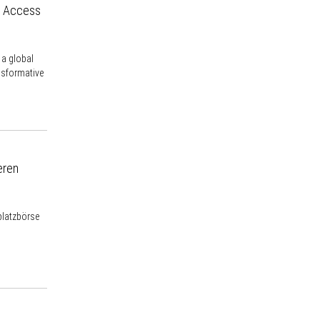
n Access
 a global
ansformative
eren
platzbörse