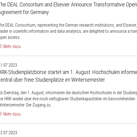
The DEAL Consortium and Elsevier Announce Transformative Ope
Consortium
Agreement for Germany
and
lsevier
he DEAL Consortium, representing the German research institutions, and Elsevier,
Announce
eader in scientific information and data analytics, are delighted to announce a tr
Transformative
pen access...
Open
Mehr dazu
Access
HRK-
Agreement
31.07.2023
Studienplatzbörse
or
HRK-Studienplatzbörse startet am 1. August: Hochschulen informi
tartet
Germany
zentral über freie Studienplätze im Wintersemester
am
.
b Dienstag, den 1. August, informieren die deutschen Hochschulen in der Studien
August:
er HRK wieder über ihre noch verfügbaren Studienkapazitäten im bevorstehenden
Hochschulen
intersemester. Der Zugang zu...
informieren
Mehr dazu
entral
HRK
über
12.07.2023
und
reie