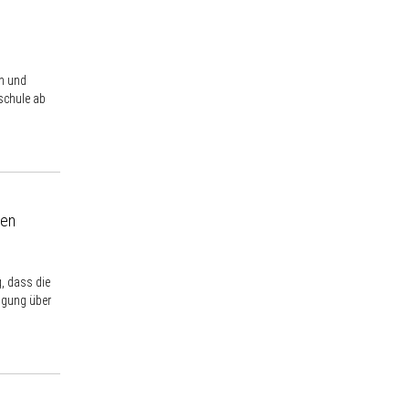
en und
schule ab
ten
, dass die
igung über