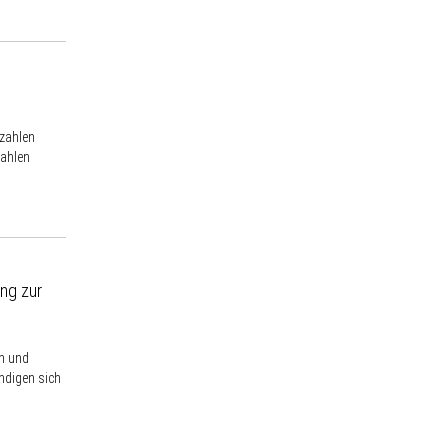
nzahlen
zahlen
ng zur
ln und
ndigen sich