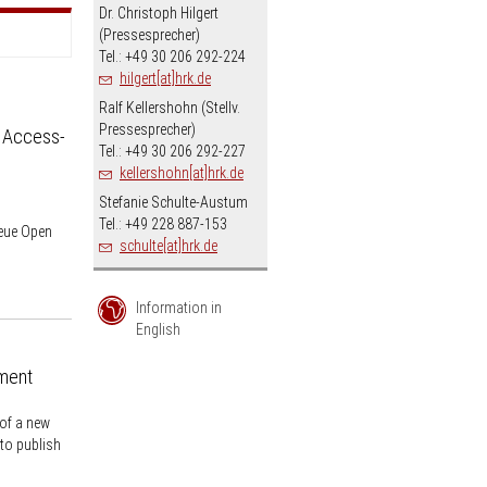
Dr. Christoph Hilgert
(Pressesprecher)
Tel.: +49 30 206 292-224
hilgert[at]hrk.de
Ralf Kellershohn (Stellv.
Pressesprecher)
n Access-
Tel.: +49 30 206 292-227
kellershohn[at]hrk.de
Stefanie Schulte-Austum
Tel.: +49 228 887-153
neue Open
schulte[at]hrk.de
Information in
English
ment
of a new
 to publish