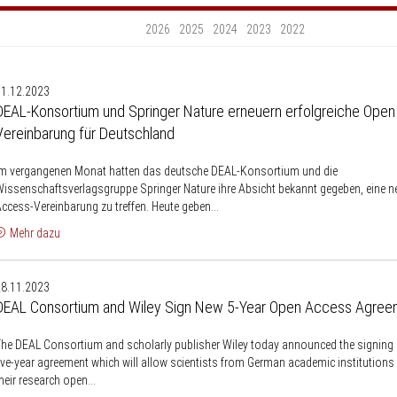
2026
2025
2024
2023
2022
DEAL-
01.12.2023
Konsortium
DEAL-Konsortium und Springer Nature erneuern erfolgreiche Ope
und
Vereinbarung für Deutschland
Springer
Nature
Im vergangenen Monat hatten das deutsche DEAL-Konsortium und die
erneuern
issenschaftsverlagsgruppe Springer Nature ihre Absicht bekannt gegeben, eine 
rfolgreiche
ccess-Vereinbarung zu treffen. Heute geben...
Open
Mehr dazu
Access-
DEAL
Vereinbarung
28.11.2023
Consortium
ür
DEAL Consortium and Wiley Sign New 5-Year Open Access Agree
and
Deutschland
Wiley
he DEAL Consortium and scholarly publisher Wiley today announced the signing 
Sign
ive-year agreement which will allow scientists from German academic institutions
New
heir research open...