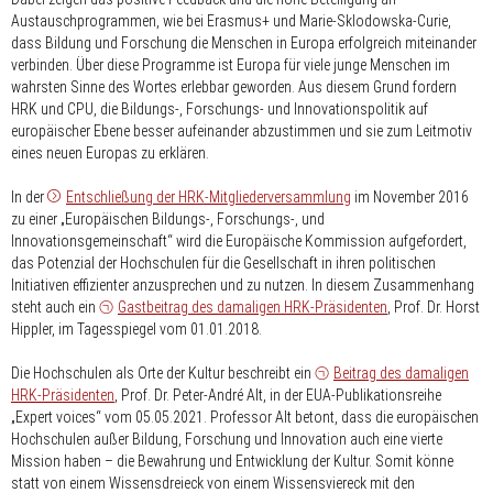
Austauschprogrammen, wie bei Erasmus+ und Marie-Sklodowska-Curie,
dass Bildung und Forschung die Menschen in Europa erfolgreich miteinander
verbinden. Über diese Programme ist Europa für viele junge Menschen im
wahrsten Sinne des Wortes erlebbar geworden. Aus diesem Grund fordern
HRK und CPU, die Bildungs-, Forschungs- und Innovationspolitik auf
europäischer Ebene besser aufeinander abzustimmen und sie zum Leitmotiv
eines neuen Europas zu erklären.
In der
Entschließung der HRK-Mitgliederversammlung
im November 2016
zu einer „Europäischen Bildungs-, Forschungs-, und
Innovationsgemeinschaft“ wird die Europäische Kommission aufgefordert,
das Potenzial der Hochschulen für die Gesellschaft in ihren politischen
Initiativen effizienter anzusprechen und zu nutzen. In diesem Zusammenhang
steht auch ein
Gastbeitrag des damaligen HRK-Präsidenten
, Prof. Dr. Horst
Hippler, im Tagesspiegel vom 01.01.2018.
Die Hochschulen als Orte der Kultur beschreibt ein
Beitrag des damaligen
HRK-Präsidenten
, Prof. Dr. Peter-André Alt, in der EUA-Publikationsreihe
„Expert voices“ vom 05.05.2021. Professor Alt betont, dass die europäischen
Hochschulen außer Bildung, Forschung und Innovation auch eine vierte
Mission haben – die Bewahrung und Entwicklung der Kultur. Somit könne
statt von einem Wissensdreieck von einem Wissensviereck mit den