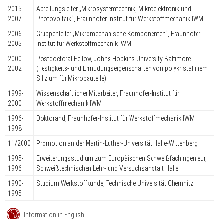
2015-
Abteilungsleiter „Mikrosystemtechnik, Mikroelektronik und
2007
Photovoltaik“, Fraunhofer-Institut für Werkstoffmechanik IWM
2006-
Gruppenleiter „Mikromechanische Komponenten“, Fraunhofer-
2005
Institut für Werkstoffmechanik IWM
2000-
Postdoctoral Fellow, Johns Hopkins University Baltimore
2002
(Festigkeits- und Ermüdungseigenschaften von polykristallinem
Silizium für Mikrobauteile)
1999-
Wissenschaftlicher Mitarbeiter, Fraunhofer-Institut für
2000
Werkstoffmechanik IWM
1996-
Doktorand, Fraunhofer-Institut für Werkstoffmechanik IWM
1998
11/2000
Promotion an der Martin-Luther-Universität Halle-Wittenberg
1995-
Erweiterungsstudium zum Europäischen Schweißfachingenieur,
1996
Schweißtechnischen Lehr- und Versuchsanstalt Halle
1990-
Studium Werkstoffkunde, Technische Universität Chemnitz
1995
Information in English