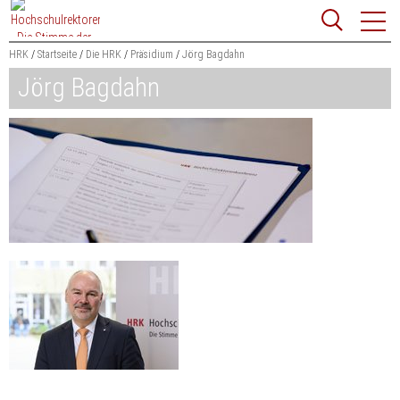
Zum
Websit
Content
springen
HRK
Startseite
Die HRK
Präsidium
Jörg Bagdahn
Jörg Bagdahn
Suchbegriff
Suchen