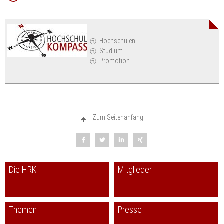
Hochschulen
Studium
Promotion
Zum Seitenanfang
Die HRK
Mitglieder
Themen
Presse