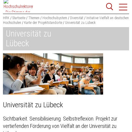
Zum
Websit
Content
springen
HRK
Startseite
Themen
Hochschulsystem
Diversität
Initiative Vielfalt an deutschen
Hochschulen
Karte der Projektstandorte
Universität zu Lübeck
Suchbegriff
Universität zu
Suchen
Lübeck
Universität zu Lübeck
Sichtbarkeit. Sensibilisierung. Selbstreflexion. Projekt zur
vertiefenden Förderung von Vielfalt an der Universität zu