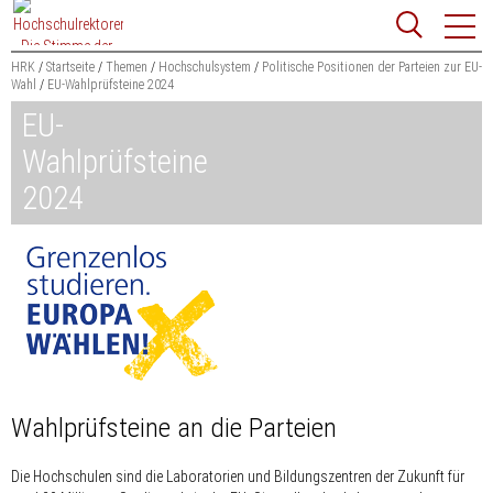
Zum
Websit
Content
springen
HRK
Startseite
Themen
Hochschulsystem
Politische Positionen der Parteien zur EU-
Wahl
EU-Wahlprüfsteine 2024
Suchbegriff
EU-
Suchen
Wahlprüfsteine
2024
Wahlprüfsteine an die Parteien
Die Hochschulen sind die Laboratorien und Bildungszentren der Zukunft für