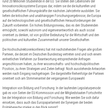
rund 20 Millionen Studierende in der EU. Sie stellen den Lebensnerv der
Innovationsökosysteme Europas dar, indem sie die die kulturellen und
gesellschaftlichen Führungskräfte der nächsten Jahrzehnte ausbilden. Sie
liefern die kritischen und unabhängigen Forschungsergebnisse, die Europa
auf die technologischen und gesellschaftlichen Herausforderungen der
Zukunft vorbereiten. Ein hohes Bildungsniveau, das es den Studierenden
ermöglicht, sowohl autonom und eigenverantwortlich als auch sozial
orientiert zu denken, ist von größter Bedeutung für die Wirtschaft und den
politischen und kulturellen Zusammenhalt unserer Gesellschaften.
Die Hochschulrektorenkonferenz hat mit nachstehenden Fragen alle großen
Parteien, die derzeit im Deutschen Bundestag vertreten sind und sich einem
einheitlichen Verfahren zur Beantwortung entsprechender Anfragen
angeschlossen haben, zu ihrer wissenschafts- und hochschulpolitischen
Position, zu ihren Strategien und Zielen befragt. Noch ausstehende Antworten
werden nach Eingang nachgetragen. Die dargestellte Reihenfolge der Parteien
orientiert sich am Stimmenanteil der vergangenen Europawahl.
Integration von Bildung und Forschung: In der laufenden Legislaturperiode
gab es von Seiten der EU-Kommission und der Mitgliedstaaten Fortschritte
bei der Integration von Bildung und Forschung. Wie werden Sie sich dafür
einsetzen, dass auch das Europaparlament die Synergien der beiden
Politikbereiche stärker in den Blick nimmt?