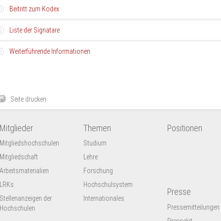
Beitritt zum Kodex
Liste der Signatare
Bei dem Kodex handelt es sich um eine Selbstverpflichtung der einzelnen Hoch
Die Hochschulen sind eingeladen,
dem Kodex individuell beizutreten
.
Weiterführende Informationen
Eine Liste der Hochschulen, die den Kodex für deutsche Hochschulprojekte im
unterzeichnet haben, finden Sie
hier
.
DAAD und HRK arbeiten seit vielen Jahren im Bereich TNB zusammen. Unter a
geben sie seit 2012 gemeinsam ein
Praxishandbuch
zu unterschiedlichen 
von Personalentsendung über Qualitätssicherung bis Marketing heraus.
Seite drucken
Mitglieder
Themen
Positionen
Mitgliedshochschulen
Studium
Mitgliedschaft
Lehre
Arbeitsmaterialien
Forschung
LRKs
Hochschulsystem
Presse
Stellenanzeigen der
Internationales
Pressemitteilungen
Hochschulen
Pressekit