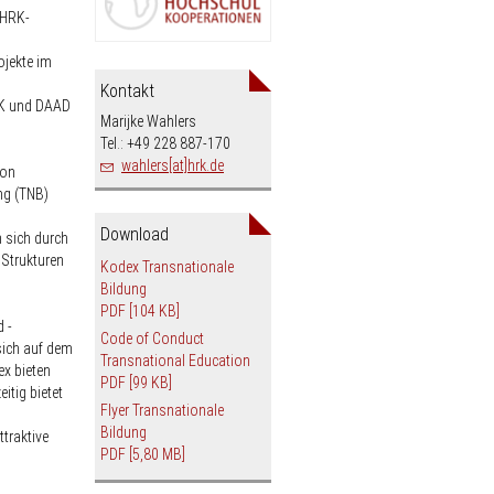
 HRK-
ojekte im
Kontakt
RK und DAAD
Marijke Wahlers
Tel.: +49 228 887-170
wahlers[at]hrk.de
von
ng (TNB)
Download
 sich durch
 Strukturen
Kodex Transnationale
Bildung
PDF
[104 KB]
d -
Code of Conduct
sich auf dem
Transnational Education
ex bieten
PDF
[99 KB]
itig bietet
Flyer Transnationale
Bildung
traktive
PDF
[5,80 MB]