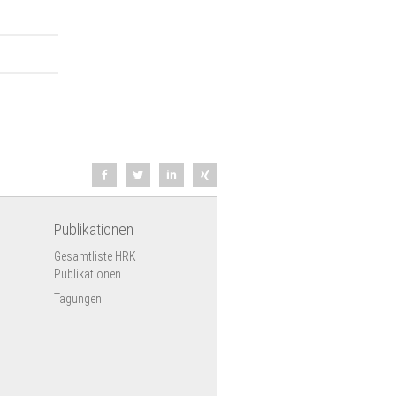
schulen.
 Ausland
nderem
Fragen
Publikationen
Gesamtliste HRK
Publikationen
Tagungen