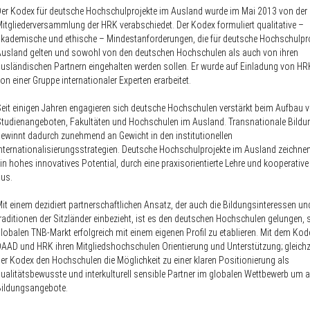
er Kodex für deutsche Hochschulprojekte im Ausland wurde im Mai 2013 von der
itgliederversammlung der HRK verabschiedet. Der Kodex formuliert qualitative –
kademische und ethische – Mindestanforderungen, die für deutsche Hochschulpr
usland gelten und sowohl von den deutschen Hochschulen als auch von ihren
usländischen Partnern eingehalten werden sollen. Er wurde auf Einladung von H
on einer Gruppe internationaler Experten erarbeitet.
eit einigen Jahren engagieren sich deutsche Hochschulen verstärkt beim Aufbau 
tudienangeboten, Fakultäten und Hochschulen im Ausland. Transnationale Bildu
ewinnt dadurch zunehmend an Gewicht in den institutionellen
nternationalisierungsstrategien. Deutsche Hochschulprojekte im Ausland zeichnen
in hohes innovatives Potential, durch eine praxisorientierte Lehre und kooperative
us.
it einem dezidiert partnerschaftlichen Ansatz, der auch die Bildungsinteressen un
raditionen der Sitzländer einbezieht, ist es den deutschen Hochschulen gelungen, 
lobalen TNB-Markt erfolgreich mit einem eigenen Profil zu etablieren. Mit dem Kod
AAD und HRK ihren Mitgliedshochschulen Orientierung und Unterstützung; gleichze
er Kodex den Hochschulen die Möglichkeit zu einer klaren Positionierung als
ualitätsbewusste und interkulturell sensible Partner im globalen Wettbewerb um at
Bildungsangebote.