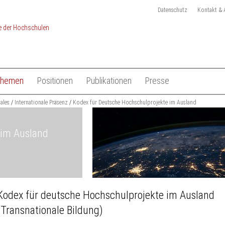
Datenschutz
Kontakt & 
Themen
Positionen
Publikationen
Presse
chulen
nales
Studium
Internationale Präsenz
Kodex für Deutsche Hochschulprojekte im Ausland
Gesamtliste HRK Publikationen
Pressemitteilungen
e
Lehre
Tagungen
Pressekit
 im Ausland
en
Forschung
Anmeldung Presseverteile
Hochschulsystem
Ansprechpartner
 der Hochschulen
Internationales
Kodex für deutsche Hochschulprojekte im Ausland
(Transnationale Bildung)