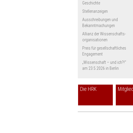
Hochschule Esslingen
Geschichte
Befristungsregelung
2025
Europa-Universität
Stellenanzeigen
Besoldung
Flensburg
Ausschreibungen und
Universität Göttingen
Bekanntmachungen
FernUniversität Hagen
Allianz der Wissenschafts­
Universität Halle-Wittenberg
organisationen
Bucerius Law School
Ev. Hochschule für Soziale
Preis für gesellschaftliches
Arbeit & Diakonie
Engagement
HfMT Hamburg
„Wissenschaft – und ich?!“
PH Heidelberg
am 23.5.2026 in Berlin
SRH Heidelberg
Hochschule Heilbronn
Fachhochschule
Die HRK
Mitglie
Südwestfalen
Karlsruher Institut für
Technologie
CAU zu Kiel
Katho Nordrhein-Westfalen
Deutsche Sporthochschule
Köln