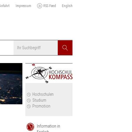
Anfahrt
Impressum
RSS Feed
English
Suchbegriff
Suchen
r
Hochschulen
Studium
Promotion
Information in
English