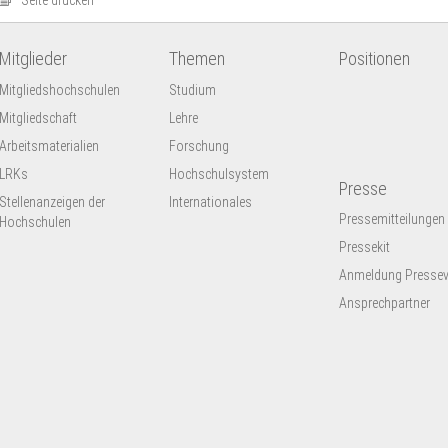
Seite drucken
Mitglieder
Themen
Positionen
Mitgliedshochschulen
Studium
Mitgliedschaft
Lehre
Arbeitsmaterialien
Forschung
LRKs
Hochschulsystem
Presse
Stellenanzeigen der
Internationales
Pressemitteilungen
Hochschulen
Pressekit
Anmeldung Presseve
Ansprechpartner