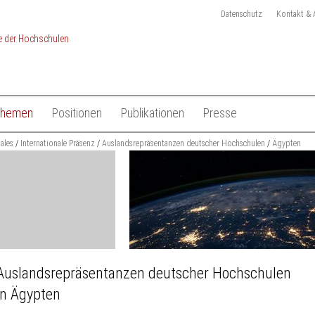
Datenschutz
Kontakt & 
Themen
Positionen
Publikationen
Presse
chulen
nales
Studium
Internationale Präsenz
Auslandsrepräsentanzen deutscher Hochschulen
Gesamtliste HRK Publikationen
Pressemitteilungen
Ägypten
Lehre
Tagungen
Pressekit
en
Forschung
Anmeldung Presseverteile
Hochschulsystem
Ansprechpartner
 der Hochschulen
Internationales
Auslandsrepräsentanzen deutscher Hochschulen
in Ägypten