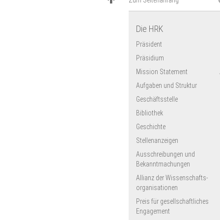
Zum Seitenanfang
Hochschule Esslingen
Befristungsregelung
2025
Europa-Universität
Besoldung
Flensburg
Die HRK
Universität Göttingen
Präsident
FernUniversität Hagen
Universität Halle-Wittenberg
Präsidium
Bucerius Law School
Mission Statement
Ev. Hochschule für Soziale
Aufgaben und Struktur
Arbeit & Diakonie
Geschäftsstelle
HfMT Hamburg
PH Heidelberg
Bibliothek
SRH Heidelberg
Geschichte
Hochschule Heilbronn
Stellenanzeigen
Fachhochschule
Südwestfalen
Ausschreibungen und
Karlsruher Institut für
Bekanntmachungen
Technologie
Allianz der Wissenschafts­
CAU zu Kiel
organisationen
Katho Nordrhein-Westfalen
Preis für gesellschaftliches
Deutsche Sporthochschule
Engagement
Köln