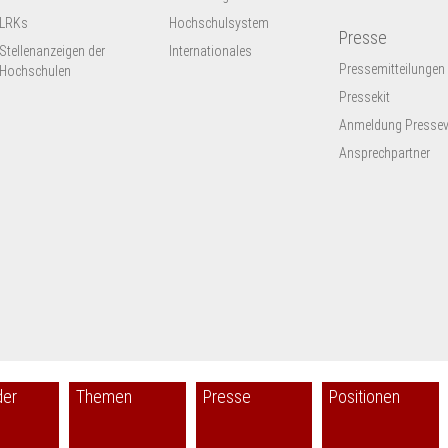
LRKs
Hochschulsystem
Presse
Stellenanzeigen der
Internationales
Pressemitteilungen
Hochschulen
Pressekit
Anmeldung Presseve
Ansprechpartner
der
Themen
Presse
Positionen