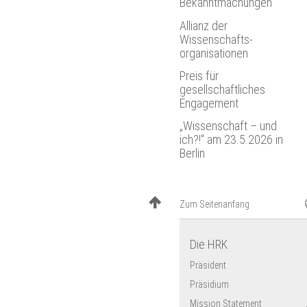
Bekanntmachungen
öffnen
Mitgliederversammlungen
Stellenanzeigen der
Jahresversammlungen
Allianz der
Hochschulen
E-Rechnung
Plenarversammlungen
Wissenschafts­
organisationen
Wie es anfing
Mauerfall und
Preis für
Wiedervereinigung
gesellschaftliches
Engagement
„Wissenschaft – und
ich?!“ am 23.5.2026 in
Berlin
Zum Seitenanfang
Die HRK
Präsident
Präsidium
Mission Statement