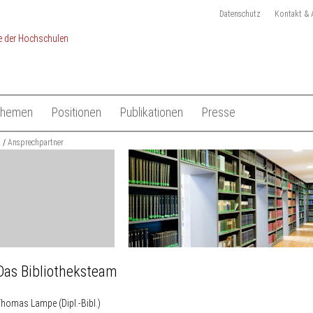
Datenschutz
Kontakt & 
Themen
Positionen
Publikationen
Presse
chulen
k
Studium
Ansprechpartner
Gesamtliste HRK Publikationen
Pressemitteilungen
Lehre
Tagungen
Pressekit
en
Forschung
Anmeldung Presseverteile
Hochschulsystem
Ansprechpartner
 der Hochschulen
Internationales
Das Bibliotheksteam
homas Lampe (Dipl.-Bibl.)