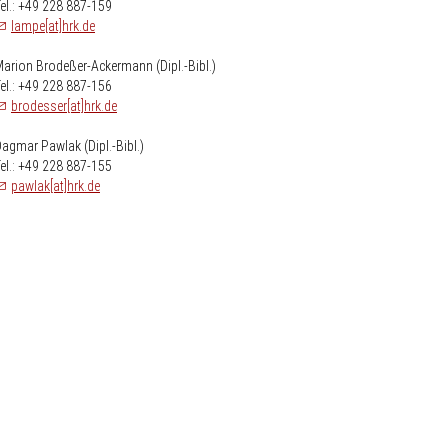
el.: +49 228 887-159
lampe[at]hrk.de
arion Brodeßer-Ackermann (Dipl.-Bibl.)
el.: +49 228 887-156
brodesser[at]hrk.de
agmar Pawlak (Dipl.-Bibl.)
el.: +49 228 887-155
pawlak[at]hrk.de