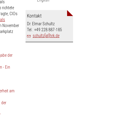
als
 richtete
ragte, CIOs
Kontakt
als
Dr. Elmar Schultz
im November
Tel.: +49 228 887-185
arkplatz
schultz[at]hrk.de
gabe der
n - Ein
erheit am
 der
r