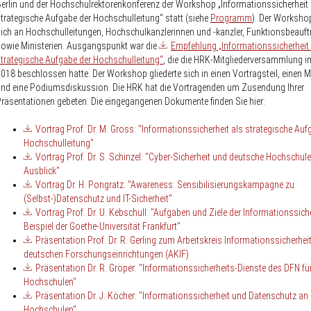
erlin und der Hochschulrektorenkonferenz der Workshop „Informationssicherheit 
trategische Aufgabe der Hochschulleitung“ statt (siehe
Programm
). Der Workshop
ich an Hochschulleitungen, Hochschulkanzlerinnen und -kanzler, Funktionsbeauft
owie Ministerien. Ausgangspunkt war die
Empfehlung „Informationssicherheit 
trategische Aufgabe der Hochschulleitung“
, die die HRK-Mitgliederversammlung 
018 beschlossen hatte. Der Workshop gliederte sich in einen Vortragsteil, einen M
nd eine Podiumsdiskussion. Die HRK hat die Vortragenden um Zusendung Ihrer
räsentationen gebeten. Die eingegangenen Dokumente finden Sie hier:
Vortrag Prof. Dr. M. Gross: "Informationssicherheit als strategische Auf
Hochschulleitung"
Vortrag Prof. Dr. S. Schinzel: "Cyber-Sicherheit und deutsche Hochschule
Ausblick"
Vortrag Dr. H. Pongratz: "Awareness: Sensibilisierungskampagne zu
(Selbst-)Datenschutz und IT-Sicherheit"
Vortrag Prof. Dr. U. Kebschull: "Aufgaben und Ziele der Informationssich
Beispiel der Goethe-Universität Frankfurt"
Präsentation Prof. Dr. R. Gerling zum Arbeitskreis Informationssicherheit
deutschen Forschungseinrichtungen (AKIF)
Präsentation Dr. R. Gröper: "Informationssicherheits-Dienste des DFN fü
Hochschulen"
Präsentation Dr. J. Köcher: "Informationssicherheit und Datenschutz an
Hochschulen"