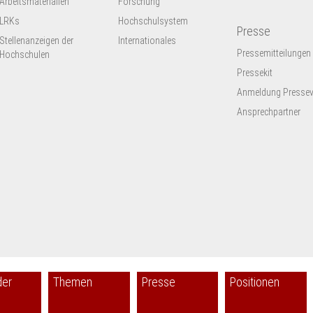
Arbeitsmaterialien
Forschung
LRKs
Hochschulsystem
Presse
Stellenanzeigen der
Internationales
Pressemitteilungen
Hochschulen
Pressekit
Anmeldung Presseve
Ansprechpartner
der
Themen
Presse
Positionen