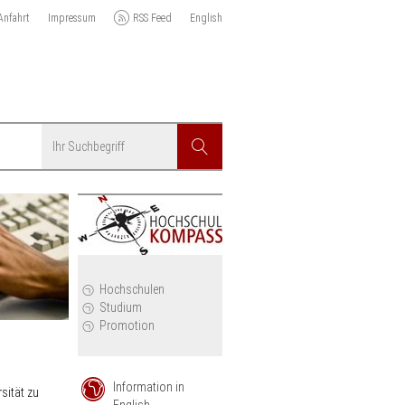
Anfahrt
Impressum
RSS Feed
English
Suchbegriff
Suchen
r
Hochschulen
Studium
Promotion
Information in
sität zu
English