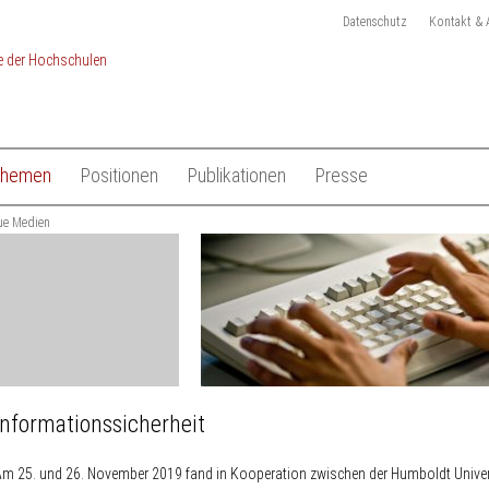
Datenschutz
Kontakt & 
Themen
Positionen
Publikationen
Presse
chulen
ue Medien
Studium
Gesamtliste HRK Publikationen
Pressemitteilungen
Lehre
Tagungen
Pressekit
en
Forschung
Anmeldung Presseverteile
Hochschulsystem
Ansprechpartner
 der Hochschulen
Internationales
Informationssicherheit
m 25. und 26. November 2019 fand in Kooperation zwischen der Humboldt Univer