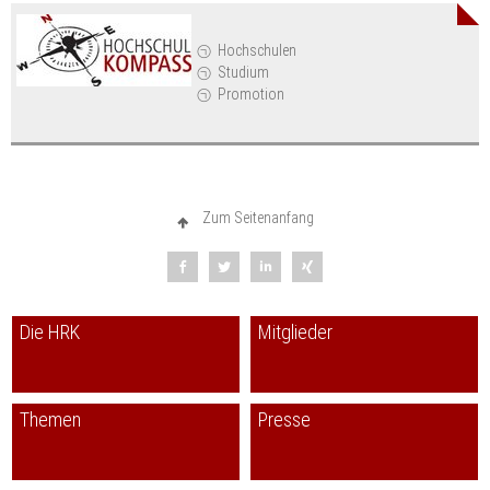
Hochschulen
Studium
Promotion
Zum Seitenanfang
Die HRK
Mitglieder
Themen
Presse