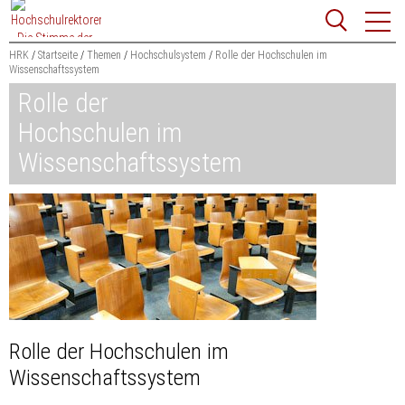
Zum
Websit
Content
springen
HRK
Startseite
Themen
Hochschulsystem
Rolle der Hochschulen im
Wissenschaftssystem
Suchbegriff
Rolle der
Suchen
Hochschulen im
Wissenschaftssystem
Rolle der Hochschulen im
Wissenschaftssystem