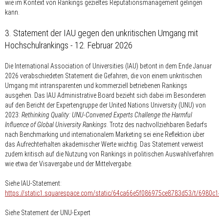
wie im Kontext von Rankings gezieltes Reputationsmanagement gelingen
kann.
3. Statement der IAU gegen den unkritischen Umgang mit
Hochschulrankings - 12. Februar 2026
Die International Association of Universities (IAU) betont in dem Ende Januar
2026 verabschiedeten Statement die Gefahren, die von einem unkritischen
Umgang mit intransparenten und kommerziell betriebenen Rankings
ausgehen. Das IAU Administrative Board bezieht sich dabei im Besonderen
auf den Bericht der Expertengruppe der United Nations University (UNU) von
2023:
Rethinking Quality: UNU-Convened Experts Challenge the Harmful
Influence of Global University Rankings
. Trotz des nachvollziehbaren Bedarfs
nach Benchmarking und internationalem Marketing sei eine Reflektion über
das Aufrechterhalten akademischer Werte wichtig. Das Statement verweist
zudem kritisch auf die Nutzung von Rankings in politischen Auswahlverfahren
wie etwa der Visavergabe und der Mittelvergabe.
Siehe IAU-Statement:
https://static1.squarespace.com/static/64ca66e5f086975ce8783d53/t/698
Siehe Statement der UNU-Expert