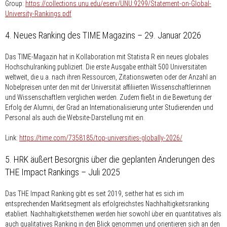
Group:
https://collections.unu.edu/eserv/UNU:9299/Statement-on-Global-
University-Rankings.pdf
4. Neues Ranking des TIME Magazins – 29. Januar 2026
Das TIME-Magazin hat in Kollaboration mit Statista R ein neues globales
Hochschulranking publiziert. Die erste Ausgabe enthält 500 Universitäten
weltweit, die u.a. nach ihren Ressourcen, Zitationswerten oder der Anzahl an
Nobelpreisen unter den mit der Universität affiliierten Wissenschaftlerinnen
und Wissenschaftlern verglichen werden. Zudem fließt in die Bewertung der
Erfolg der Alumni, der Grad an Internationalisierung unter Studierenden und
Personal als auch die Website-Darstellung mit ein.
Link:
https://time.com/7358185/top-universities-globally-2026/
5. HRK äußert Besorgnis über die geplanten Änderungen des
THE Impact Rankings – Juli 2025
Das
THE Impact Ranking gibt es seit 2019, seither hat es sich im
entsprechenden Marktsegment als erfolgreichstes Nachhaltigkeitsranking
etabliert. Nachhaltigkeitsthemen werden hier sowohl über ein quantitatives als
auch qualitatives Ranking in den Blick genommen und orientieren sich an den