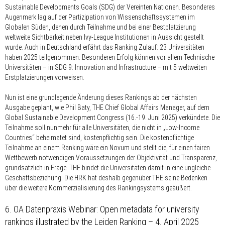
Sustainable Developments Goals (SDG) der Vereinten Nationen. Besonderes
Augenmerk lag auf der Partizipation von Wissenschaftssystemen im
Globalen Süden, denen durch Teilnahme und bei einer Bestplatzierung
weltweite Sichtbarkeit neben Ivy-League Institutionen in Aussicht gestellt
wurde. Auch in Deutschland erfährt das Ranking Zulauf: 23 Universitäten
haben 2025 teilgenommen
.
Besonderen Erfolg können vor allem Technische
Universitäten – in SDG 9: Innovation and Infrastructure – mit 5 weltweiten
Erstplatzierungen vorweisen.
Nun ist eine grundlegende Änderung dieses Rankings ab der nächsten
Ausgabe geplant, wie Phil Baty, THE Chief Global Affairs Manager, auf dem
Global Sustainable Development Congress (16.-19. Juni 2025) verkündete. Die
Teilnahme soll nunmehr für alle Universitäten, die nicht in „Low-Income
Countries“ beheimatet sind, kostenpflichtig sein. Die kostenpflichtige
Teilnahme an einem Ranking wäre ein Novum und stellt die, für einen fairen
Wettbewerb notwendigen Voraussetzungen der Objektivität und Transparenz,
grundsätzlich in Frage. THE bindet die Universitäten damit in eine ungleiche
Geschäftsbeziehung. Die HRK hat deshalb gegenüber THE seine Bedenken
über die weitere Kommerzialisierung des Rankingsystems geäußert.
6. OA Datenpraxis Webinar: Open metadata for university
rankings illustrated by the Leiden Ranking – 4. April 2025