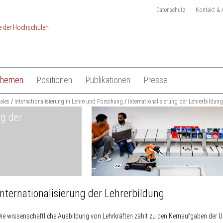
Datenschutz
Kontakt & 
Themen
Positionen
Publikationen
Presse
chulen
nales
Studium
Internationalisierung in Lehre und Forschung
Gesamtliste HRK Publikationen
Internationalisierung der Lehrerbildung
Pressemitteilungen
ng der
Lehre
Tagungen
Pressekit
en
Forschung
Anmeldung Presseverteile
Hochschulsystem
Ansprechpartner
 der Hochschulen
Internationales
Internationalisierung der Lehrerbildung
ie wissenschaftliche Ausbildung von Lehrkräften zählt zu den Kernaufgaben der Un