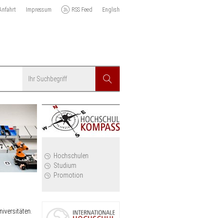
Anfahrt
Impressum
RSS Feed
English
Suchbegriff
Suchen
r
Hochschulen
Studium
Promotion
iversitäten.