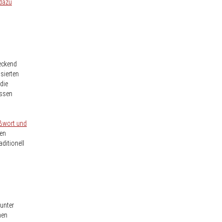
dazu
eckend
sierten
die
issen
ßwort und
den
aditionell
 unter
hen