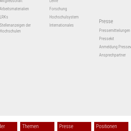
Mitgliedschaft
Lehre
Arbeitsmaterialien
Forschung
LRKs
Hochschulsystem
Presse
Stellenanzeigen der
Internationales
Pressemitteilungen
Hochschulen
Pressekit
Anmeldung Presseve
Ansprechpartner
der
Themen
Presse
Positionen