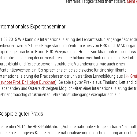
zentrales Tätigkeitsfeld thematisiert.
Mehr 
Internationales Expertenseminar
11.02.2015
Wie kann die Internationalisierung der Lehramtsstudiengänge flächend
erbessert werden? Diese Frage stand im Zentrum eines von HRK und DAAD organi
xpertengesprächs in Bonn. HRK-Vizepräsident Holger Burckhart unterstrich, dass 
nternationalisierung der universitären Lehrerbildung weit hinter den realen Bedürfn
urückbleibt und forderte sowohl strukturelle Veränderungen wie auch einen
entalitätswechsel ein. So sprach er sich beispielsweise für eine signifikante
nternationalisierung der Praxisphasen der universitären Lehrerbildung aus (
Gru
eynote Prof. Dr. Holger Burckhart
). Beispiele guter Praxis aus Finnland, Lettland, 
iederlanden und Österreich zeigten Möglichkeiten einer Internationalisierung der tr
ehr engmaschig strukturierten Lehramtsstudiengänge exemplarisch auf.
Beispiele guter Praxis
September 2014
Die HRK-Publikation „Auf internationale Erfolge aufbauen“ enthält
nderem ein längeres Kapitel zur Internationalisierung der Lehrerbildung an deutsc