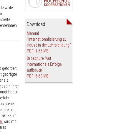
tlerweile
r.
sierte
Download
ehrerinnen
Manual
"Internationalisierung zu
Hause in der Lehrerbildung"
PDF
[1,66 MB]
Broschüre "Auf
internationale Erfolge
 gefordert,
aufbauen"
lt geprägte
PDF
[6,60 MB]
r sie
bst in ihrer
langt haben.
erfährt
us stehen
enstern in
praktika im
al
wird mit
eres