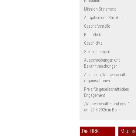
Präsidium
Universität Konstanz
Mission Statement
HMT Leipzig
Universität zu Lübeck
Aufgaben und Struktur
Hochschule Magdeburg-
Geschäftsstelle
Stendal
Bibliothek
Universität Marburg
HfWU Nürtingen-Geislingen
Geschichte
Universität Potsdam
Stellenanzeigen
PH Schwäbisch Gmünd
Ausschreibungen und
HfM Würzburg
Bekanntmachungen
Allianz der Wissenschafts­
organisationen
Preis für gesellschaftliches
Engagement
„Wissenschaft – und ich?!“
am 23.5.2026 in Berlin
Die HRK
Mitglie