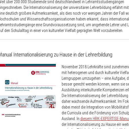
eit über 200.000 Studierende sind deutschlandweit in Lehramtsstudiengängen
ingeschrieben. Die Internationalisierung der universitären Lehrerbildung erfährt mit
ine deutlich größere Aufmerksamkeit, als dies noch vor wenigen Jahren der Fall wa
ochschulen und Wissenschafts­organisationen haben erkannt, dass internationali
ehramtsstudiengänge eine Grundvoraussetzung sind, um angehende Lehrer und L
uf den Schulalltag in einer von kultureller Vielfalt geprägten Welt vorzubereiten.
Manual Internationalisierung zu Hause in der Lehrerbildung
November 2018
Lehrkräfte sind zunehmend
mit heterogenen und durch kulturelle Vielfa
Lerngruppen umzugehen – eine Aufgabe, de
besser gerecht werden können, wenn sie sel
Ausbildung interkulturelle Kompetenzen er
Die Internationalisierung der Lehrerbildung 
daher wachsende Aufmerksamkeit. Im Fok
dabei meist die Integration von Mobilitätsf
die Curricula und die Förderung von Schul
Ausland. In
diesem HRK-EXPERTISE-Manu
der Internationalisierung zu Hause ein weit