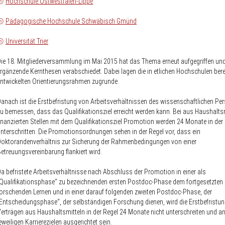
Hochschule Ostwestfalen-Lippe
Pädagogische Hochschule Schwäbisch Gmünd
Universität Trier
ie 18. Mitgliederversammlung im Mai 2015 hat das Thema erneut aufgegriffen un
rgänzende Kernthesen verabschiedet. Dabei lagen die in etlichen Hochschulen bere
ntwickelten Orientierungsrahmen zugrunde.
anach ist die Erstbefristung von Arbeitsverhältnissen des wissenschaftlichen Pe
u bemessen, dass das Qualifikationsziel erreicht werden kann. Bei aus Haushalts
inanzierten Stellen mit dem Qualifikationsziel Promotion werden 24 Monate in der 
nterschritten. Die Promotionsordnungen sehen in der Regel vor, dass ein
oktorandenverhältnis zur Sicherung der Rahmenbedingungen von einer
etreuungsvereinbarung flankiert wird.
a befristete Arbeitsverhältnisse nach Abschluss der Promotion in einer als
Qualifikationsphase“ zu bezeichnenden ersten Postdoc-Phase dem fortgesetzten
orschenden Lernen und in einer darauf folgenden zweiten Postdoc-Phase, der
Entscheidungsphase“, der selbständigen Forschung dienen, wird die Erstbefristun
erträgen aus Haushaltsmitteln in der Regel 24 Monate nicht unterschreiten und a
eweiligen Karrierezielen ausgerichtet sein.