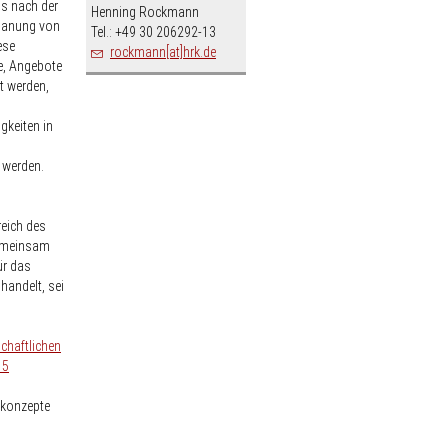
s nach der
Henning Rockmann
planung von
Tel.: +49 30 206292-13
ese
rockmann[at]hrk.de
e, Angebote
t werden,
gkeiten in
 werden.
reich des
Gemeinsam
ür das
handelt, sei
chaftlichen
15
skonzepte