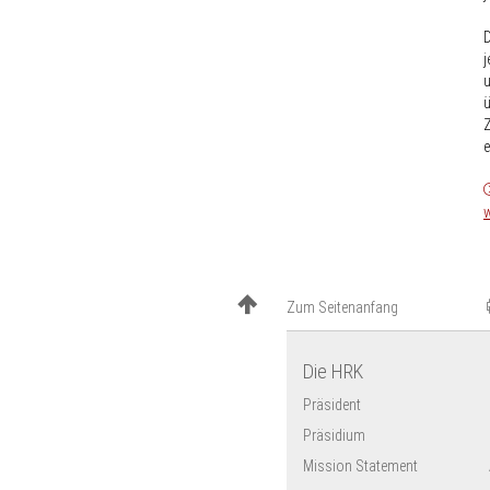
D
j
u
ü
Z
e
w
Zum Seitenanfang
Die HRK
Präsident
Präsidium
Mission Statement