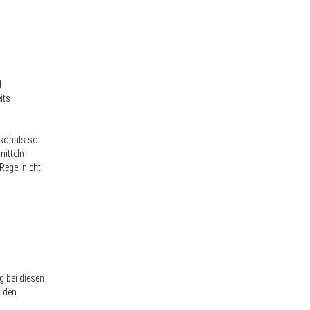
d
its
rsonals so
mitteln
Regel nicht
g bei diesen
n den