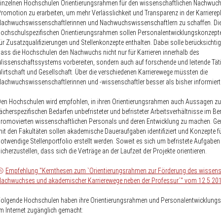
inzelnen Hochschulen Orientierungsrahmen für den wissenschaftlichen Nachwuch
romotion zu erarbeiten, um mehr Verlässlichkeit und Transparenz in der Karriere
Nachwuchswissenschaftlerinnen und Nachwuchswissenschaftlern zu schaffen. Di
ochschulspezifischen Orientierungsrahmen sollen Personalentwicklungskonzept
ür Zusatzqualifizierungen und Stellenkonzepte enthalten. Dabei solle berücksichtig
ass die Hochschulen den Nachwuchs nicht nur für Karrieren innerhalb des
issenschaftssystems vorbereiten, sondern auch auf forschende und leitende Täti
irtschaft und Gesellschaft. Über die verschiedenen Karrierewege müssten die
achwuchswissenschaftlerinnen und -wissenschaftler besser als bisher informiert
en Hochschulen wird empfohlen, in ihren Orientierungsrahmen auch Aussagen zu
ächerspezifischen Bedarfen unbefristeter und befristeter Arbeitsverhältnisse im Be
romovierten wissenschaftlichen Personals und deren Entwicklung zu machen. 
it den Fakultäten sollen akademische Daueraufgaben identifiziert und Konzepte f
otwendige Stellenportfolio erstellt werden. Soweit es sich um befristete Aufgaben 
icherzustellen, dass sich die Verträge an der Laufzeit der Projekte orientieren.
Empfehlung "Kernthesen zum `Orientierungsrahmen zur Förderung des wissens
Nachwuchses und akademischer Karrierewege neben der Professur´" vom 12.5.20
olgende Hochschulen haben ihre Orientierungsrahmen und Personalentwicklung
m Internet zugänglich gemacht: