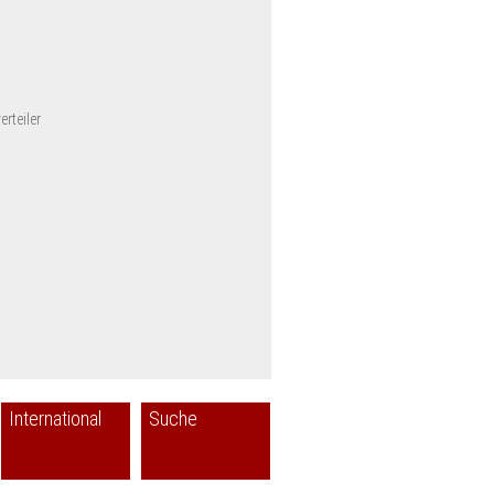
rteiler
International
Suche