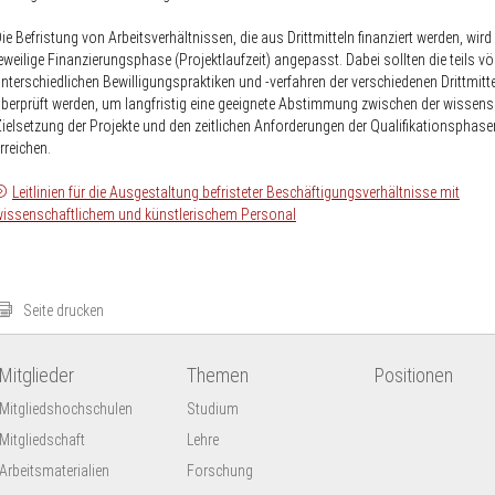
ie Befristung von Arbeitsverhältnissen, die aus Drittmitteln finanziert werden, wird
eweilige Finanzierungsphase (Projektlaufzeit) angepasst. Dabei sollten die teils völ
nterschiedlichen Bewilligungspraktiken und -verfahren der verschiedenen Drittmitt
berprüft werden, um langfristig eine geeignete Abstimmung zwischen der wissens
ielsetzung der Projekte und den zeitlichen Anforderungen der Qualifikationsphase
rreichen.
Leitlinien für die Ausgestaltung befristeter Beschäftigungsverhältnisse mit
issenschaftlichem und künstlerischem Personal
Seite drucken
Mitglieder
Themen
Positionen
Mitgliedshochschulen
Studium
Mitgliedschaft
Lehre
Arbeitsmaterialien
Forschung