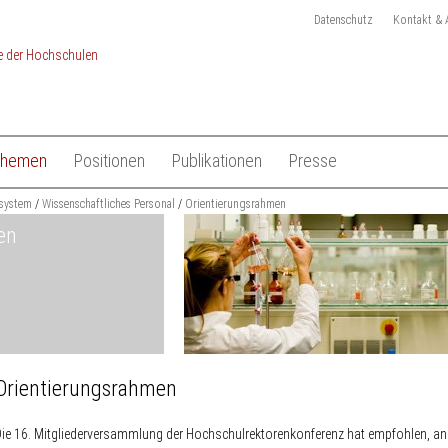
Datenschutz
Kontakt & 
Themen
Positionen
Publikationen
Presse
chulen
system
Studium
Wissenschaftliches Personal
Orientierungsrahmen
Gesamtliste HRK Publikationen
Pressemitteilungen
en
Lehre
Tagungen
Pressekit
en
Forschung
Anmeldung Presseverteile
Hochschulsystem
Ansprechpartner
 der Hochschulen
Internationales
Orientierungsrahmen
ie 16. Mitgliederversammlung der Hochschulrektorenkonferenz hat empfohlen, an