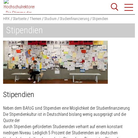
Zum
Websit
Content
springen
HRK
Startseite
Themen
Studium
Studienfinanzierung
Stipendien
Stipendien
Suchbegriff
Suchen
Stipendien
Neben dem BAföG sind Stipendien eine Möglichkeit der Studienfinanzierung.
Die Stipendienkultur ist in Deutschland bislang wenig ausgeprägt und die
Quote der
durch Stipendien geförderten Studierenden verharrt auf einem konstant
niedrigen Niveau. Lediglich 5 Prozent der Studierenden an deutschen