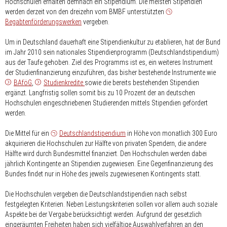
Hochschulen erhalten demnach ein Stipendium. Die meisten Stipendien
werden derzeit von den dreizehn vom BMBF unterstützten
Begabtenförderungswerken
vergeben.
Um in Deutschland dauerhaft eine Stipendienkultur zu etablieren, hat der Bund
im Jahr 2010 sein nationales Stipendienprogramm (Deutschlandstipendium)
aus der Taufe gehoben. Ziel des Programms ist es, ein weiteres Instrument
der Studienfinanzierung einzuführen, das bisher bestehende Instrumente wie
BAföG
,
Studienkredite
sowie die bereits bestehenden Stipendien
ergänzt. Langfristig sollen somit bis zu 10 Prozent der an deutschen
Hochschulen eingeschriebenen Studierenden mittels Stipendien gefördert
werden.
Die Mittel für ein
Deutschlandstipendium
in Höhe von monatlich 300 Euro
akquirieren die Hochschulen zur Hälfte von privaten Spendern, die andere
Hälfte wird durch Bundesmittel finanziert. Den Hochschulen werden dabei
jährlich Kontingente an Stipendien zugewiesen. Eine Gegenfinanzierung des
Bundes findet nur in Höhe des jeweils zugewiesenen Kontingents statt.
Die Hochschulen vergeben die Deutschlandstipendien nach selbst
festgelegten Kriterien. Neben Leistungskriterien sollen vor allem auch soziale
Aspekte bei der Vergabe berücksichtigt werden. Aufgrund der gesetzlich
eingeräumten Freiheiten haben sich vielfältige Auswahlverfahren an den