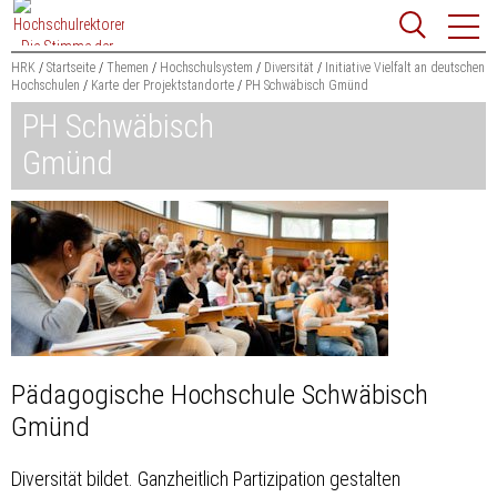
Zum
Websit
Content
springen
HRK
Startseite
Themen
Hochschulsystem
Diversität
Initiative Vielfalt an deutschen
Hochschulen
Karte der Projektstandorte
PH Schwäbisch Gmünd
Suchbegriff
PH Schwäbisch
Suchen
Gmünd
Pädagogische Hochschule Schwäbisch
Gmünd
Diversität bildet. Ganzheitlich Partizipation gestalten