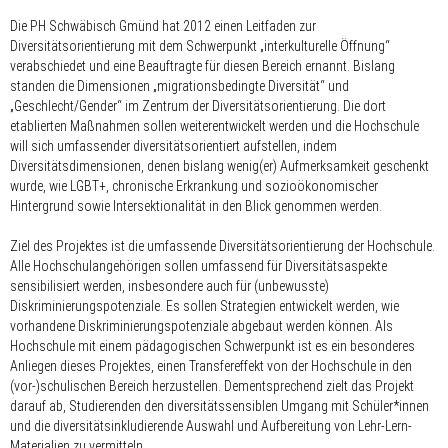
Die PH Schwäbisch Gmünd hat 2012 einen Leitfaden zur
Diversitätsorientierung mit dem Schwerpunkt „interkulturelle Öffnung“
verabschiedet und eine Beauftragte für diesen Bereich ernannt. Bislang
standen die Dimensionen „migrationsbedingte Diversität“ und
„Geschlecht/Gender“ im Zentrum der Diversitätsorientierung. Die dort
etablierten Maßnahmen sollen weiterentwickelt werden und die Hochschule
will sich umfassender diversitätsorientiert aufstellen, indem
Diversitätsdimensionen, denen bislang wenig(er) Aufmerksamkeit geschenkt
wurde, wie LGBT+, chronische Erkrankung und sozioökonomischer
Hintergrund sowie Intersektionalität in den Blick genommen werden.
Ziel des Projektes ist die umfassende Diversitätsorientierung der Hochschule.
Alle Hochschulangehörigen sollen umfassend für Diversitätsaspekte
sensibilisiert werden, insbesondere auch für (unbewusste)
Diskriminierungspotenziale. Es sollen Strategien entwickelt werden, wie
vorhandene Diskriminierungspotenziale abgebaut werden können. Als
Hochschule mit einem pädagogischen Schwerpunkt ist es ein besonderes
Anliegen dieses Projektes, einen Transfereffekt von der Hochschule in den
(vor-)schulischen Bereich herzustellen. Dementsprechend zielt das Projekt
darauf ab, Studierenden den diversitätssensiblen Umgang mit Schüler*innen
und die diversitätsinkludierende Auswahl und Aufbereitung von Lehr-Lern-
Materialien zu vermitteln.