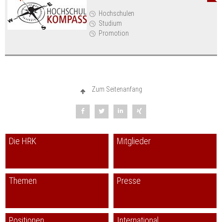
Hochschulen
Studium
Promotion
Zum Seitenanfang
Die HRK
Mitglieder
Themen
Presse
Positionen
International