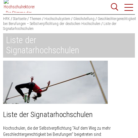
Zum
Websit
Content
springen
HRK
Startseite
Themen
Hochschulsystem
Gleichstellung
Geschlechtergerechtigkeit
bei Berufungen – Selbstverpflichtung der deutschen Hochschulen
Liste der
Signatarhochschulen
Suchbegriff
Suchen
Liste der
Signatarhochschulen
Liste der Signatarhochschulen
Hochschulen, die der Selbstverpflichtung "Auf dem Weg zu mehr
Geschlechtergerechtigkeit bei Berufungen" beigetreten sind: