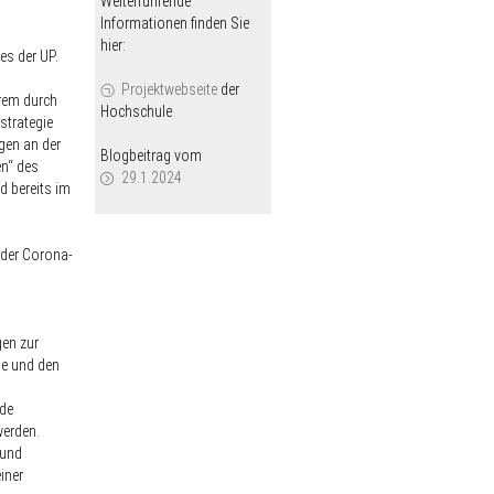
Weiterführende
Informationen finden Sie
hier:
es der UP.
Projektwebseite
der
erem durch
Hochschule
strategie
gen an der
Blogbeitrag vom
en“ des
29.1.2024
 bereits im
 der Corona-
gen zur
le und den
nde
werden.
 und
iner