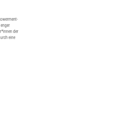
powerment-
 enger
r*innen der
durch eine