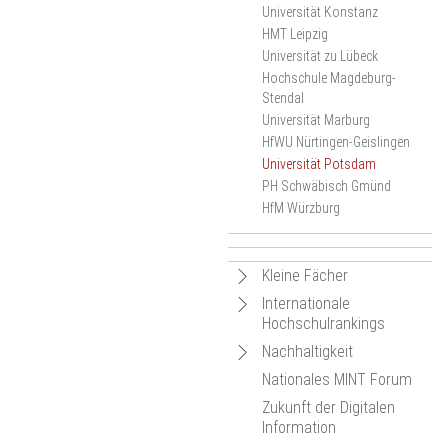
Universität Konstanz
HMT Leipzig
Universität zu Lübeck
Hochschule Magdeburg-
Stendal
Universität Marburg
HfWU Nürtingen-Geislingen
Universität Potsdam
PH Schwäbisch Gmünd
HfM Würzburg
Navigation
Kleine Fächer
öffnen
Navigation
Internationale
Navigation
Kleine Fächer-Wochen an
Hochschulrankings
öffnen
deutschen Hochschulen
öffnen
Navigation
Nachhaltigkeit
Navigation
Kleine Fächer: Sichtbar
Aktuelles
Hintergrund
öffnen
Nationales MINT Forum
innovativ!
öffnen
Navigation
Navigation
Karte der Projektstandorte
Netzwerkveranstaltungen
Bildung für nachhaltige
Zukunft der Digitalen
Entwicklung (BNE)
öffnen
öffnen
Geförderte Projekte
Termine
Dokumentation der
Information
Karte der Projektstandorte
traNHSform
Netzwerkveranstaltung
EmpowerESD
Veranstaltungskalender