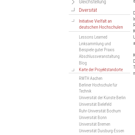
Netzwerkveranstaltungen
d
Navigation
Gleichstellung
des Projekts
öffnen
öffnen
Navigation
Diversität
Navigation
Geschlechtergerechtigkeit
D
Ranking-Wiki
Dokumentation der
öffnen
bei Berufungen –
öffnen
Navigation
Initiative Vielfalt an
Netzwerkveranstaltung
Ranking-Termine
Selbstverpflichtung der
deutschen Hochschulen
2019
öffnen
deutschen Hochschulen
K
Veranstaltungskalender
Dokumentation der
Lessons Learned
U
Materialien
Liste der
Netzwerkveranstaltung
a
Linksammlung und
Signatarhochschulen
2020
Beispiele guter Praxis
Dokumentation der
Abschlussveranstaltung
Netzwerkveranstaltung
D
Blog
2021
T
Karte der Projektstandorte
Navigation
Dokumentation der
öffnen
Netzwerkveranstaltung
RWTH Aachen
2022
Berliner Hochschule für
Dokumentation der
Technik
Netzwerkveranstaltung
Universität der Künste Berlin
2023
Universität Bielefeld
Dokumentation der
Ruhr-Universität Bochum
Netzwerkveranstaltung
Universität Bonn
2024
Universität Bremen
Dokumentation der
Universität Duisburg-Essen
Netzwerkveranstaltung