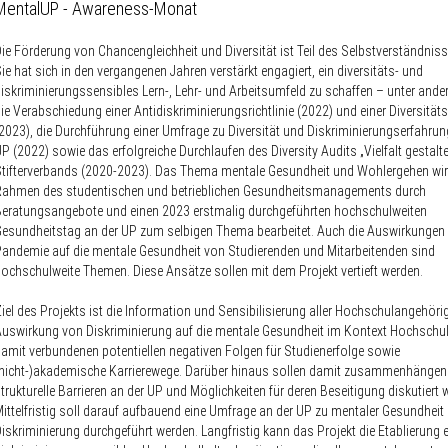
MentalUP - Awareness-Monat
ie Förderung von Chancengleichheit und Diversität ist Teil des Selbstverständniss
ie hat sich in den vergangenen Jahren verstärkt engagiert, ein diversitäts- und
iskriminierungssensibles Lern-, Lehr- und Arbeitsumfeld zu schaffen – unter and
ie Verabschiedung einer Antidiskriminierungsrichtlinie (2022) und einer Diversitäts
2023), die Durchführung einer Umfrage zu Diversität und Diskriminierungserfahrun
P (2022) sowie das erfolgreiche Durchlaufen des Diversity Audits „Vielfalt gestalt
tifterverbands (2020-2023). Das Thema mentale Gesundheit und Wohlergehen wird
Rahmen des studentischen und betrieblichen Gesundheitsmanagements durch
eratungsangebote und einen 2023 erstmalig durchgeführten hochschulweiten
esundheitstag an der UP zum selbigen Thema bearbeitet. Auch die Auswirkungen
andemie auf die mentale Gesundheit von Studierenden und Mitarbeitenden sind
ochschulweite Themen. Diese Ansätze sollen mit dem Projekt vertieft werden.
iel des Projekts ist die Information und Sensibilisierung aller Hochschulangehöri
uswirkung von Diskriminierung auf die mentale Gesundheit im Kontext Hochschu
amit verbundenen potentiellen negativen Folgen für Studienerfolge sowie
nicht-)akademische Karrierewege. Darüber hinaus sollen damit zusammenhänge
trukturelle Barrieren an der UP und Möglichkeiten für deren Beseitigung diskutiert 
ittelfristig soll darauf aufbauend eine Umfrage an der UP zu mentaler Gesundheit
iskriminierung durchgeführt werden. Langfristig kann das Projekt die Etablierung e