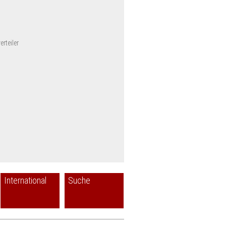
rteiler
International
Suche