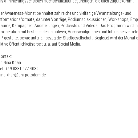
iskriminierungssensiblen Hochschulkultur begünstigen, die allen zugutekommt.
er Awareness-Monat beinhaltet zahlreiche und vielfältige Veranstaltungs- und
Informationsformate, darunter Vorträge, Podiumsdiskussionen, Workshops, Em
Räume, Kampagnen, Ausstellungen, Podcasts und Videos. Das Programm wird in
ooperation mit bestehenden Initiativen, Hochschulgruppen und Interessenvertrete
P gestaltet sowie unter Einbezug der Stadtgesellschaft. Begleitet wird der Monat 
ktive Öffentlichkeitsarbeit u. a. auf Social Media.
Kontakt
r. Nina Khan
el.: +49 0331 977 4039
nina.khan@uni-potsdam.de