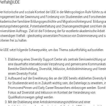
Vielfalt@UDE
er historische und soziale Kontext der UDE in der Metropolregion Ruhr führte zu 
ngagement bei der Gewinnung und Förderung von Studierenden und Forschenden 
kademischer familiärer Bildungsgeschichte und Migrationshintergrund. Bildungsa
eistungsheterogenität, Potentialentfaltung und Chancengerechtigkeit sind Kern d
niversitären Auftrags. Ziel ist die Förderung der für exzellente akademische Arbeit
otwendigen Vielfalt - gleichzeitig universitäre Prozesse von Diskriminierung und
riterien frei zu halten.
ie UDE setzt folgende Schwerpunkte, um das Thema zukunftsfähig aufzustellen:
Etablierung eines Diversity Support Center als zentrale Serviceeinrichtung 
eine dauerhafte intersektionale Verzahnung und gemeinsame Kommunikati
Bereiche Gleichstellung, Diversität, Inklusion, Antidiskriminierung und Verein
einem Diversity-Portal.
Aufbauend auf der Erweiterung des an der UDE bereits etablierten Diversity-
für Studierende wird es in Zukunft wichtig sein, die Datenlage zu erweitern, 
Promovend*innen und Early Career Researchers einbezogen werden. Somit 
Fokus auf Diversität und Inklusion im Kontext der Veränderung von
Qualifikationswegen gelegt werden.
Mit der Etablierung einer Antidiskriminierungsrichtlinie und einer