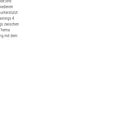
nde und
chiedenen
unterstützt.
ainings.4.
ogs zwischen
e Thema
ung mit dem