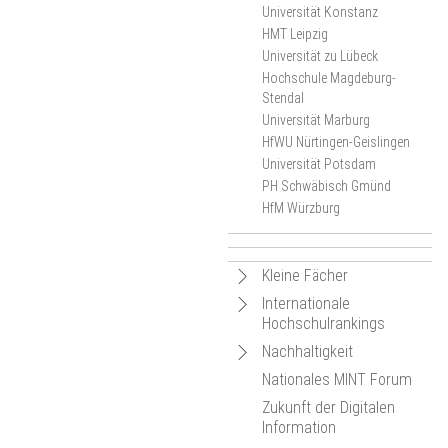
Universität Konstanz
HMT Leipzig
Universität zu Lübeck
Hochschule Magdeburg-
Stendal
Universität Marburg
HfWU Nürtingen-Geislingen
Universität Potsdam
PH Schwäbisch Gmünd
HfM Würzburg
Navigation
Kleine Fächer
öffnen
Navigation
Internationale
Navigation
Kleine Fächer-Wochen an
Hochschulrankings
öffnen
deutschen Hochschulen
öffnen
Navigation
Nachhaltigkeit
Navigation
Kleine Fächer: Sichtbar
Aktuelles
Hintergrund
öffnen
Nationales MINT Forum
innovativ!
öffnen
Navigation
Navigation
Karte der Projektstandorte
Netzwerkveranstaltungen
Bildung für nachhaltige
Zukunft der Digitalen
Entwicklung (BNE)
öffnen
öffnen
Geförderte Projekte
Termine
Dokumentation der
Information
Karte der Projektstandorte
traNHSform
Netzwerkveranstaltung
EmpowerESD
Veranstaltungskalender