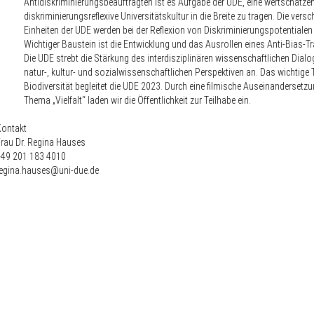
Antidiskriminierungsbeauftragten ist es Aufgabe der UDE, eine wertschätze
diskriminierungsreflexive Universitätskultur in die Breite zu tragen. Die vers
Einheiten der UDE werden bei der Reflexion von Diskriminierungspotentialen 
Wichtiger Baustein ist die Entwicklung und das Ausrollen eines Anti-Bias-Tr
Die UDE strebt die Stärkung des interdisziplinären wissenschaftlichen Dial
natur-, kultur- und sozialwissenschaftlichen Perspektiven an. Das wichtig
Biodiversität begleitet die UDE 2023. Durch eine filmische Auseinandersetz
Thema „Vielfalt“ laden wir die Öffentlichkeit zur Teilhabe ein.
Kontakt
rau Dr. Regina Hauses
+49 201 183 4010
regina.hauses@uni-due.de