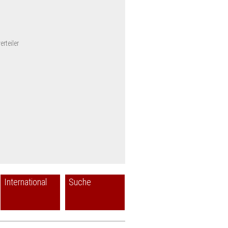
rteiler
International
Suche