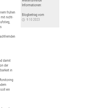
Weiterführende
Informationen:
einem frühen
Blogbeitrag vom
mit nicht-
9.10.2023
ufstieg,
es
 sachfremden
und damit
on der
barkeit in
Monitoring
indem
soll ein