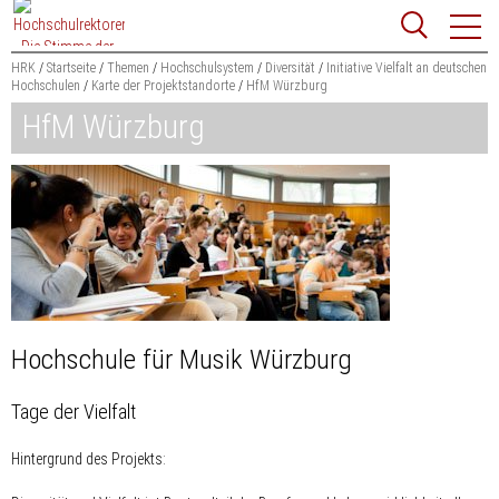
Zum
Websit
Content
springen
HRK
Startseite
Themen
Hochschulsystem
Diversität
Initiative Vielfalt an deutschen
Hochschulen
Karte der Projektstandorte
HfM Würzburg
Suchbegriff
HfM Würzburg
Suchen
Hochschule für Musik Würzburg
Tage der Vielfalt
Hintergrund des Projekts: