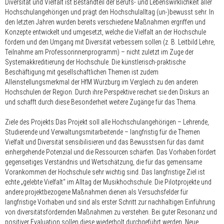
Diversität und Vielfalt ist Bestandteil der Berufs- und Lebenswirklichkeit aller
Hochschulangehörigen und prägt den Hochschulalltag (un-)bewusst sehr. In
den letzten Jahren wurden bereits verschiedene Maßnahmen ergriffen und
Konzepte entwickelt und umgesetzt, welche die Vielfalt an der Hochschule
fördern und den Umgang mit Diversität verbessern sollen (z. B. Leitbild Lehre,
Teilnahme am Professorinnenprogramm) – nicht zuletzt im Zuge der
Systemakkreditierung der Hochschule. Die künstlerisch-praktische
Beschäftigung mit gesellschaftlichen Themen ist zudem
Alleinstellungsmerkmal der HfM Würzburg im Vergleich zu den anderen
Hochschulen der Region. Durch ihre Perspektive reichert sie den Diskurs an
und schafft durch diese Besonderheit weitere Zugänge für das Thema.
Ziele des Projekts:Das Projekt soll alle Hochschulangehörigen – Lehrende,
Studierende und Verwaltungsmitarbeitende – langfristig für die Themen
Vielfalt und Diversität sensibilisieren und das Bewusstsein für das damit
einhergehende Potenzial und die Ressourcen schärfen. Das Vorhaben fördert
gegenseitiges Verständnis und Wertschätzung, die für das gemeinsame
Vorankommen der Hochschule sehr wichtig sind. Das langfristige Ziel ist
echte „gelebte Vielfalt“ im Alltag der Musikhochschule. Die Pilotprojekte und
andere projektbezogene Maßnahmen dienen als Versuchsfelder für
langfristige Vorhaben und sind als erster Schritt zur nachhaltigen Einführung
von diversitätsfördernden Maßnahmen zu verstehen. Bei guter Resonanz und
positiver Evaluation sollen diese wiederholt durchgeführt werden. Neue