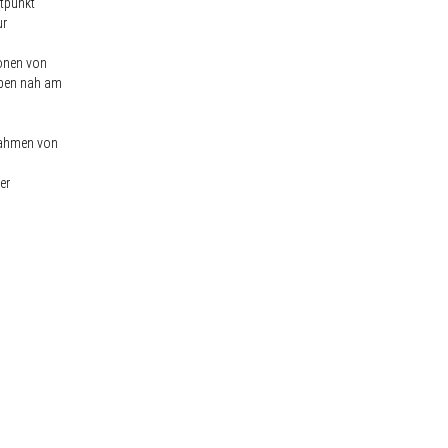
itpunkt
ur
ionen von
eiben nah am
 Rahmen von
er