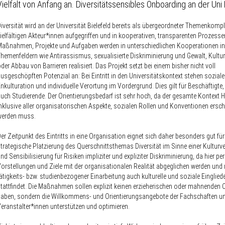
Vielfalt von Anfang an. Diversitätssensibles Onboarding an der Uni 
iversität wird an der Universität Bielefeld bereits als übergeordneter Themenkomp
ielfältigen Akteur*innen aufgegriffen und in kooperativen, transparenten Prozesse
aßnahmen, Projekte und Aufgaben werden in unterschiedlichen Kooperationen in
hemenfeldern wie Antirassismus, sexualisierte Diskriminierung und Gewalt, Kultur
der Abbau von Barrieren realisiert. Das Projekt setzt bei einem bisher nicht voll
usgeschöpften Potenzial an: Bei Eintritt in den Universitätskontext stehen soziale
nkulturation und individuelle Verortung im Vordergrund. Dies gilt für Beschäftigte, 
uch Studierende. Der Orientierungsbedarf ist sehr hoch, da der gesamte Kontext 
nklusive aller organisatorischen Aspekte, sozialen Rollen und Konventionen ersc
werden muss.
er Zeitpunkt des Eintritts in eine Organisation eignet sich daher besonders gut für
trategische Platzierung des Querschnittsthemas Diversität im Sinne einer Kulturv
nd Sensibilisierung für Risiken impliziter und expliziter Diskriminierung, da hier pe
orstellungen und Ziele mit der organisationalen Realität abgeglichen werden und
ätigkeits- bzw. studienbezogener Einarbeitung auch kulturelle und soziale Einglied
tattfindet. Die Maßnahmen sollen explizit keinen erzieherischen oder mahnenden 
aben, sondern die Willkommens- und Orientierungsangebote der Fachschaften un
eranstalter*innen unterstützen und optimieren.