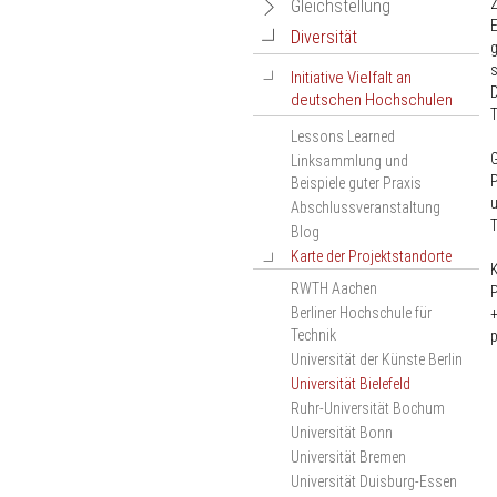
Netzwerkveranstaltungen
Z
Navigation
Gleichstellung
des Projekts
E
öffnen
öffnen
Navigation
Diversität
Navigation
Geschlechtergerechtigkeit
g
Ranking-Wiki
Dokumentation der
öffnen
bei Berufungen –
s
öffnen
Navigation
Initiative Vielfalt an
Netzwerkveranstaltung
Ranking-Termine
Selbstverpflichtung der
D
deutschen Hochschulen
2019
öffnen
deutschen Hochschulen
Veranstaltungskalender
Dokumentation der
Lessons Learned
Materialien
Liste der
Netzwerkveranstaltung
G
Linksammlung und
Signatarhochschulen
2020
P
Beispiele guter Praxis
Dokumentation der
Abschlussveranstaltung
Netzwerkveranstaltung
T
Blog
2021
Karte der Projektstandorte
Navigation
Dokumentation der
öffnen
Netzwerkveranstaltung
RWTH Aachen
P
2022
Berliner Hochschule für
Dokumentation der
Technik
p
Netzwerkveranstaltung
Universität der Künste Berlin
2023
Universität Bielefeld
Dokumentation der
Ruhr-Universität Bochum
Netzwerkveranstaltung
Universität Bonn
2024
Universität Bremen
Dokumentation der
Universität Duisburg-Essen
Netzwerkveranstaltung