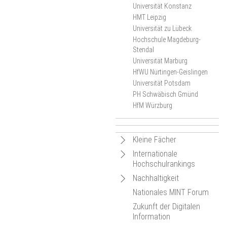
Universität Konstanz
HMT Leipzig
Universität zu Lübeck
Hochschule Magdeburg-
Stendal
Universität Marburg
HfWU Nürtingen-Geislingen
Universität Potsdam
PH Schwäbisch Gmünd
HfM Würzburg
Navigation
Kleine Fächer
öffnen
Navigation
Internationale
Navigation
Kleine Fächer-Wochen an
Hochschulrankings
öffnen
deutschen Hochschulen
öffnen
Navigation
Nachhaltigkeit
Navigation
Kleine Fächer: Sichtbar
Aktuelles
Hintergrund
öffnen
Nationales MINT Forum
innovativ!
öffnen
Navigation
Navigation
Karte der Projektstandorte
Netzwerkveranstaltungen
Bildung für nachhaltige
Zukunft der Digitalen
Entwicklung (BNE)
öffnen
öffnen
Geförderte Projekte
Termine
Dokumentation der
Information
Karte der Projektstandorte
traNHSform
Netzwerkveranstaltung
EmpowerESD
Veranstaltungskalender