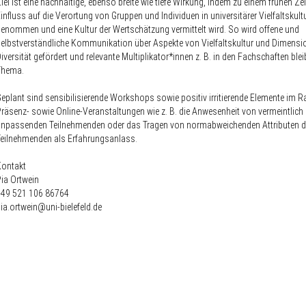
iel ist eine nachhaltige, ebenso breite wie tiefe Wirkung, indem zu einem frühen Ze
influss auf die Verortung von Gruppen und Individuen in universitärer Vielfaltskult
enommen und eine Kultur der Wertschätzung vermittelt wird. So wird offene und
elbstverständliche Kommunikation über Aspekte von Vielfaltskultur und Dimens
iversität gefördert und relevante Multiplikator*innen z. B. in den Fachschaften bl
Thema.
eplant sind sensibilisierende Workshops sowie positiv irritierende Elemente im
räsenz- sowie Online-Veranstaltungen wie z. B. die Anwesenheit von vermeintlich
unpassenden Teilnehmenden oder das Tragen von normabweichenden Attributen d
eilnehmenden als Erfahrungsanlass.
Kontakt
ia Ortwein
+49 521 106 86764
ia.ortwein@uni-bielefeld.de