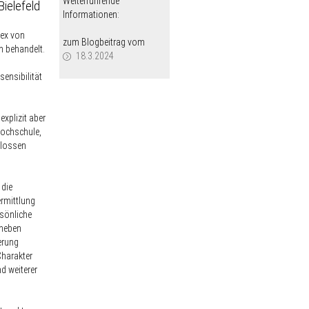
Weiterführende
Bielefeld
Informationen:
lex von
zum Blogbeitrag vom
n behandelt.
18.3.2024
sensibilität
explizit aber
Hochschule,
hlossen
 die
ermittlung
rsönliche
 neben
erung
Charakter
d weiterer