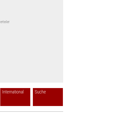
rteiler
International
Suche