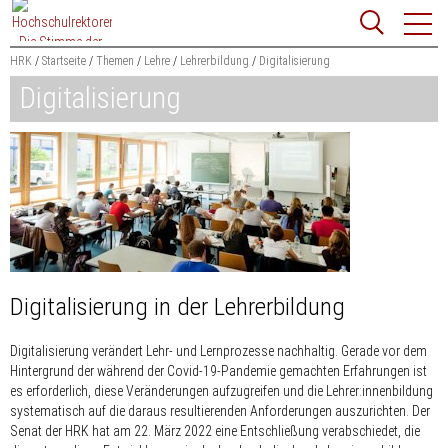
Zum
Websit
Content
springen
HRK
Startseite
Themen
Lehre
Lehrerbildung
Digitalisierung
Digitalisierung
Suchbegriff
Suchen
Digitalisierung in der Lehrerbildung
Digitalisierung verändert Lehr- und Lernprozesse nachhaltig. Gerade vor dem
Hintergrund der während der Covid-19-Pandemie gemachten Erfahrungen ist
es erforderlich, diese Veränderungen aufzugreifen und die Lehrer:innenbildung
systematisch auf die daraus resultierenden Anforderungen auszurichten. Der
Senat der HRK hat am 22. März 2022 eine Entschließung verabschiedet, die