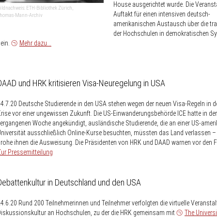
House ausgerichtet wurde. Die Veranst
ildnachweis: ETH-Bibliothek Zürich,
Auftakt für einen intensiven deutsch-
homas-Mann-Archiv
amerikanischen Austausch über die tr
der Hochschulen in demokratischen S
ein.
Mehr dazu...
DAAD und HRK kritisieren Visa-Neuregelung in USA
4.7.20
Deutsche Studierende in den USA stehen wegen der neuen Visa-Regeln in d
rise vor einer ungewissen Zukunft. Die US-Einwanderungsbehörde ICE hatte in der
ergangenen Woche angekündigt, ausländische Studierende, die an einer US-amer
niversität ausschließlich Online-Kurse besuchten, müssten das Land verlassen –
rohe ihnen die Ausweisung. Die Präsidenten von HRK und DAAD warnen vor den 
ur Pressemitteilung
Debattenkultur in Deutschland und den USA
4.6.20
Rund 200 Teilnehmerinnen und Teilnehmer verfolgten die virtuelle Veranstal
iskussionskultur an Hochschulen, zu der die HRK gemeinsam mit
The Universi