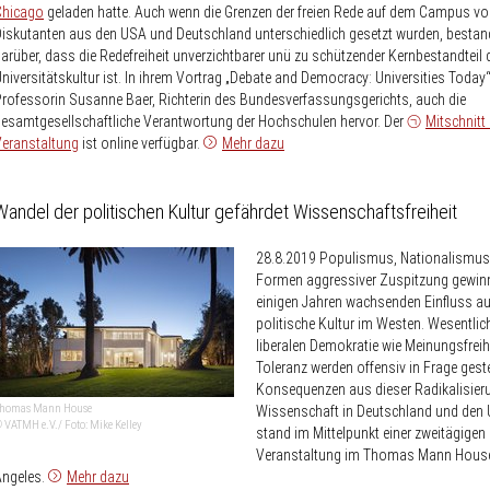
Chicago
geladen hatte. Auch wenn die Grenzen der freien Rede auf dem Campus vo
iskutanten aus den USA und Deutschland unterschiedlich gesetzt wurden, bestand
arüber, dass die Redefreiheit unverzichtbarer unü zu schützender Kernbestandteil 
niversitätskultur ist. In ihrem Vortrag „Debate and Democracy: Universities Today
rofessorin Susanne Baer, Richterin des Bundesverfassungsgerichts, auch die
esamtgesellschaftliche Verantwortung der Hochschulen hervor. Der
Mitschnitt 
eranstaltung
ist online verfügbar.
Mehr dazu
Wandel der politischen Kultur gefährdet Wissenschaftsfreiheit
28.8.2019
Populismus, Nationalismus
Formen aggressiver Zuspitzung gewinn
einigen Jahren wachsenden Einfluss au
politische Kultur im Westen. Wesentlic
liberalen Demokratie wie Meinungsfreih
Toleranz werden offensiv in Frage geste
Konsequenzen aus dieser Radikalisieru
homas Mann House
Wissenschaft in Deutschland und den 
 VATMH e.V./ Foto: Mike Kelley
stand im Mittelpunkt einer zweitägigen
Veranstaltung im Thomas Mann House
Angeles.
Mehr dazu