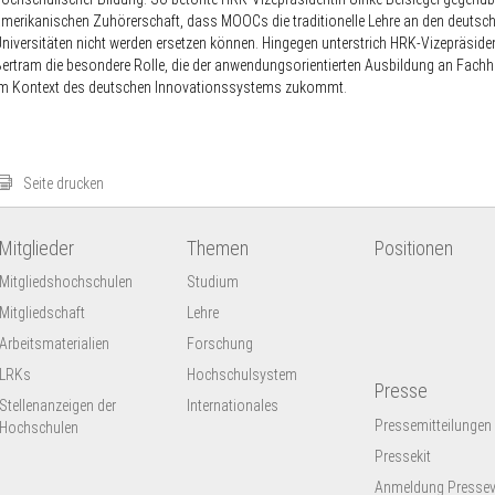
merikanischen Zuhörerschaft, dass MOOCs die traditionelle Lehre an den deutsc
niversitäten nicht werden ersetzen können. Hingegen unterstrich HRK-Vizepräsid
ertram die besondere Rolle, die der anwendungsorientierten Ausbildung an Fach
im Kontext des deutschen Innovationssystems zukommt.
Seite drucken
Mitglieder
Themen
Positionen
Mitgliedshochschulen
Studium
Mitgliedschaft
Lehre
Arbeitsmaterialien
Forschung
LRKs
Hochschulsystem
Presse
Stellenanzeigen der
Internationales
Pressemitteilungen
Hochschulen
Pressekit
Anmeldung Presseve