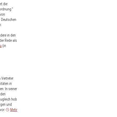
rt die
sordnung.“
 von
m Deutschen
n
dere in den
der Rede als
u
(in
 Vertreter
itäten in
n. In seiner
 den
ugleich hob
ngen und
vor.
Mehr