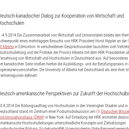
Deutsch-kanadischer Dialog zur Kooperation von Wirtschaft und
Hochschulen
.-4.9.2014
Die Zusammenarbeit von Wirtschaft und Universitäten bildete den the
chwerpunkt eines mehrtägigen Besuchs von HRK-Präsident Horst Hippler an der
f Alberta
in Edmonton. In verschiedenen Gesprächsrunden tauschten sich Vertrete
ochschulleitung und der Politiker der Provinz Alberta mit dem HRK-Präsidenten üb
erzahnung von Wirtschaft und Hochschulen in Deutschland aus. Auf besonderes 
er kanadischen Seite stießen hierbei die Ausbildungs- und die Berufungspraxis in
ngenieur­wissenschaften. Die University of Alberta hat Deutschland als eine ihrer s
artnerregionen definiert.
Deutsch-amerikanische Perspektiven zur Zukunft der Hochschulbi
30.8.2014
Der Bildungsauftrag von Hochschulen in den Vereinigten Staaten und in
Deutschland stand im Zentrum einer Podiumsdiskussion am
Deutschen Wisse
und Innovationshaus (DWIH)
in New York. Auf Einladung der HRK erörterten deuts
merikanische Hochschulleitungen unterschiedliche Konzepte und Zielsetzungen
ochschulischer Bildung. So betonte HRK-Vizepräsidentin Ulrike Beisiegel gegenübe