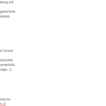
altung soll
agende Rolle
ystemen
er Corona-
ikanischen
 andernfalls
Folgen.
tung zur
ty of