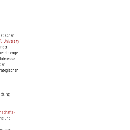
matischen
University
r der
er die enge
Interesse
 den
trategischen
ldung
nschafts-
che und
r ihrer