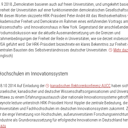
.9.2018
„Demokratien basieren auch auf freien Universitäten, und umgekehrt basie
reiheit der Universitäten auf einer funktionierenden demokratischen Gesellschaft
it diesen Worten skizzierte HRK-Präsident Peter-André Alt das Wechselverhältnis
kademischer Freiheit und Demokratie im Rahmen eines einführenden Vortrags a
issenschafts- und Innovationshaus in New York. Gegenstand der anschließende
odiumsdiskussion war die aktuelle Auseinandersetzung um die Grenzen und
ahmenbedingungen der Freiheit der Rede in Universitäten, wie sie derzeit insbeson
SA geführt wird. Der HRK-Präsident bezeichnete ein klares Bekenntnis zur Freiheit 
entralen Baustein des Selbstverständnisses deutscher Universitäten.
Mehr daz
nglisch)
Hochschulen im Innovationssystem
28.10.2014
Auf Einladung der
kanadischen Rektorenkonferenz AUCC
haben sich
sraelischer, kanadischer und deutscher Wissenschafts­organisationen und Univers
ttawa zu einem Erfahrungsaustausch über nationale Innovationssysteme getroffe
eynote lecture unterstrich HRK-Präsident Horst Hippler die zentrale Bedeutung, die
Universitäten und Fachhochschulen im deutschen Innovationssystem zukommt. Z
r die enge Vernetzung von Hochschulen, außeruniversitären Forschungseinrichtu
ndustrie als Grundvoraussetzung für erfolgreiche Innovationen in Deutschland her
dazu