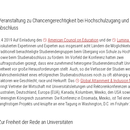
Veranstaltung zu Chancengerechtigkeit bei Hochschulzugang und 
abschluss
.4.2019
Auf Einladung des
American Council on Education
und der
Lumina 
iskutierten Expertinnen und Experten aus insgesamt acht Ländern die Möglichkeit
raditionell benachteiligte Studierendengruppen beim Übergang von Schule zu Hoc
owie beim Studienabschluss zu fördern. Im Vorfeld der Konferenz hatten zwei
uftragsstudien gezeigt, dass eine zunehmend heterogene Studierendenschaft Uni
eltweit vor große Herausforderungen stellt. Auch, so die Verfasser der Studien weit
ahrscheinlichkeit eines erfolgreichen Studienabschlusses noch zu oft abhängig 
aktoren wie Geschlecht, race und Herkunft. Das
Global Attainment & Inclusion
ringt Vertreter der Wirtschaft mit Universitätsleitungen und Rektorenkonferenzen 
ustralien, Deutschland, Europa (EUA), Kanada, Kolumbien, Mexiko, den USA sow
ereinigten Königreich zusammen. Die Konferenz in Ensenada, Mexiko, ist Teil eine
angfristigen Projekts und knüpfte an eine Tagung in Washington, D.C. im Frühjahr
Zur Freiheit der Rede an Universitäten