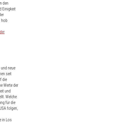
n den
 Einigkeit
der
“ hob
der
 und neue
en seit
f die
he Werte der
eit und
llt. Welche
ng für die
USA folgen,
 in Los