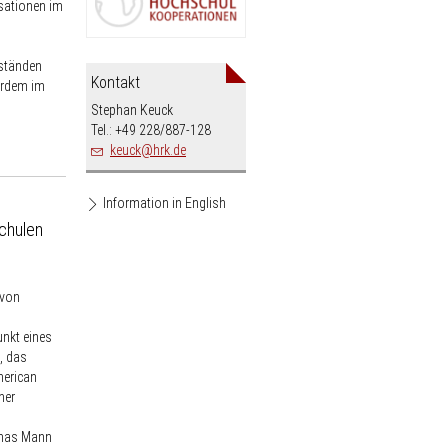
sationen im
ständen
Kontakt
erdem im
Stephan Keuck
Tel.: +49 228/887-128
nospam-
keuck
hrk.de
Information in English
chulen
 von
unkt eines
, das
erican
her
omas Mann