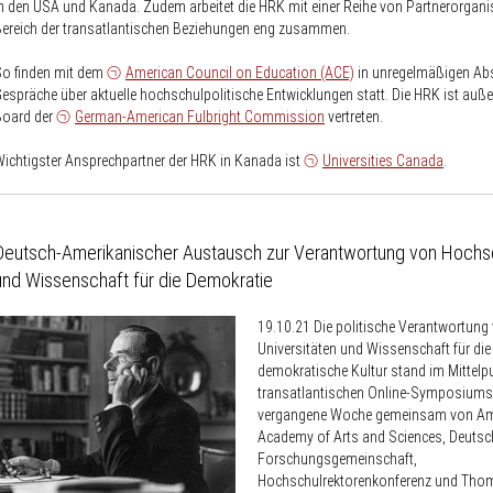
n den USA und Kanada. Zudem arbeitet die HRK mit einer Reihe von Partnerorgani
ereich der transatlantischen Beziehungen eng zusammen.
So finden mit dem
American Council on Education (ACE)
in unregelmäßigen Ab
espräche über aktuelle hochschulpolitische Entwicklungen statt. Die HRK ist auß
Board der
German-American Fulbright Commission
vertreten.
ichtigster Ansprechpartner der HRK in Kanada ist
Universities Canada
.
Deutsch-Amerikanischer Austausch zur Verantwortung von Hochs
und Wissenschaft für die Demokratie
19.10.21
Die politische Verantwortung
Universitäten und Wissenschaft für die
demokratische Kultur stand im Mittelp
transatlantischen Online-Symposiums
vergangene Woche gemeinsam von Am
Academy of Arts and Sciences, Deutsc
Forschungsgemeinschaft,
Hochschulrektorenkonferenz und Th