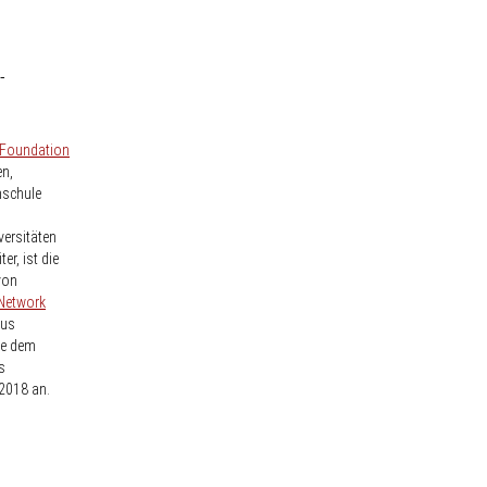
-
Foundation
en,
hschule
versitäten
er, ist die
von
 Network
aus
ie dem
s
 2018 an.