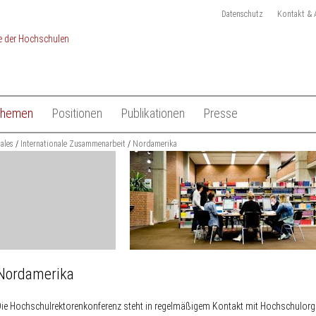
Datenschutz
Kontakt & 
Themen
Positionen
Publikationen
Presse
chulen
nales
Studium
Internationale Zusammenarbeit
Gesamtliste HRK Publikationen
Nordamerika
Pressemitteilungen
Lehre
Tagungen
Pressekit
en
Forschung
Anmeldung Presseverteile
Hochschulsystem
Ansprechpartner
 der Hochschulen
Internationales
Nordamerika
ie Hochschulrektorenkonferenz steht in regelmäßigem Kontakt mit Hochschulor