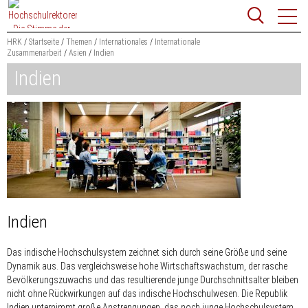
Zum
Websit
Content
springen
HRK
Startseite
Themen
Internationales
Internationale
Zusammenarbeit
Asien
Indien
Suchbegriff
Indien
Suchen
Indien
Das indische Hochschulsystem zeichnet sich durch seine Größe und seine
Dynamik aus. Das vergleichsweise hohe Wirtschaftswachstum, der rasche
Bevölkerungszuwachs und das resultierende junge Durchschnittsalter bleiben
nicht ohne Rückwirkungen auf das indische Hochschulwesen. Die Republik
Indien unternimmt große Anstrengungen, das noch junge Hochschulsystem