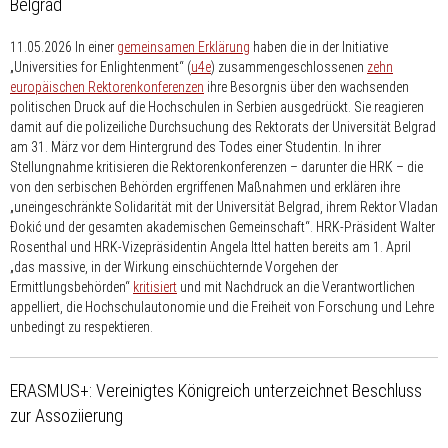
Belgrad
11.05.2026
In einer
gemeinsamen Erklärung
haben die in der Initiative
„Universities for Enlightenment“ (
u4e
) zusammengeschlossenen
zehn
europäischen Rektorenkonferenzen
ihre Besorgnis über den wachsenden
politischen Druck auf die Hochschulen in Serbien ausgedrückt. Sie reagieren
damit auf die polizeiliche Durchsuchung des Rektorats der Universität Belgrad
am 31. März vor dem Hintergrund des Todes einer Studentin. In ihrer
Stellungnahme kritisieren die Rektorenkonferenzen – darunter die HRK – die
von den serbischen Behörden ergriffenen Maßnahmen und erklären ihre
„uneingeschränkte Solidarität mit der Universität Belgrad, ihrem Rektor Vladan
Đokić und der gesamten akademischen Gemeinschaft“. HRK-Präsident Walter
Rosenthal und HRK-Vizepräsidentin Angela Ittel hatten bereits am 1. April
„das massive, in der Wirkung einschüchternde Vorgehen der
Ermittlungsbehörden“
kritisiert
und mit Nachdruck an die Verantwortlichen
appelliert, die Hochschulautonomie und die Freiheit von Forschung und Lehre
unbedingt zu respektieren.
ERASMUS+: Vereinigtes Königreich unterzeichnet Beschluss
zur Assoziierung