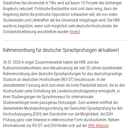
Staatlichen Ilia-Universität in Tiflis wird auf kaum 10 Prozent des bisherigen
Angebots reduziert. Politische Beobachter sind sich darin einig, dass die
Regierung damit die politische Opposition schwächen will, die von vielen
Studierenden und Lehrkräften der Ilia-Universität mitgetragen wird. Die HRK
würde es begrüßen, wenn sich möglichst viele deutsche Hochschulen der
Solidaritätserklärung anschließen würden (
mehr
).
Rahmenordnung für deutsche Sprachprüfungen aktualisiert
26.01.2026
In enger Zusammenarbeit haben die HRK und die
Kultusministerkonferenz eine Aktualisierung der seit 20 Jahren bestehenden
Rahmenordnung über deutsche Sprachprüfungen für das deutschsprachige
Studium an deutschen Hochschulen (RO-DT) beschlossen. In der
überarbeiteten Fassung wird zum einen die hohe Flexibilität betont, die es den
Hochschulen unter Einhaltung der Landeshochschulgesetze ermöglicht, in
ihren Studiengängen die Sprachniveaus für internationale
Studienanfänger:innen passgenau festzulegen. Zum anderen eröffnet die
überarbeitete Musterprüfungsordnung der Deutschen Sprachprüfung für den
Hochschulzugang (DSH) den Standorten nun die Möglichkeit, die DSH-
Prüfung ganz oder teilweise in elektronischer Form durchzuführen. Nähere
Informationen zur RO-DT und DSH finden sich auf der
HRK-Website
.