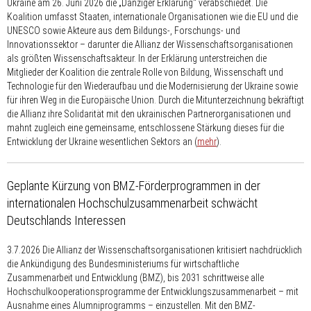
Ukraine am 26. Juni 2026 die „Danziger Erklärung“ verabschiedet. Die
Koalition umfasst Staaten, internationale Organisationen wie die EU und die
UNESCO sowie Akteure aus dem Bildungs-, Forschungs- und
Innovationssektor – darunter die Allianz der Wissenschafts­organisationen
als größten Wissenschaftsakteur. In der Erklärung unterstreichen die
Mitglieder der Koalition die zentrale Rolle von Bildung, Wissenschaft und
Technologie für den Wiederaufbau und die Modernisierung der Ukraine sowie
für ihren Weg in die Europäische Union. Durch die Mitunterzeichnung bekräftigt
die Allianz ihre Solidarität mit den ukrainischen Partnerorganisationen und
mahnt zugleich eine gemeinsame, entschlossene Stärkung dieses für die
Entwicklung der Ukraine wesentlichen Sektors an (
mehr
).
Geplante Kürzung von BMZ-Förderprogrammen in der
internationalen Hochschulzusammenarbeit schwächt
Deutschlands Interessen
3.7.2026
Die Allianz der Wissenschafts­organisationen kritisiert nachdrücklich
die Ankündigung des Bundesministeriums für wirtschaftliche
Zusammenarbeit und Entwicklung (BMZ), bis 2031 schrittweise alle
Hochschulkooperationsprogramme der Entwicklungszusammenarbeit – mit
Ausnahme eines Alumniprogramms – einzustellen. Mit den BMZ-