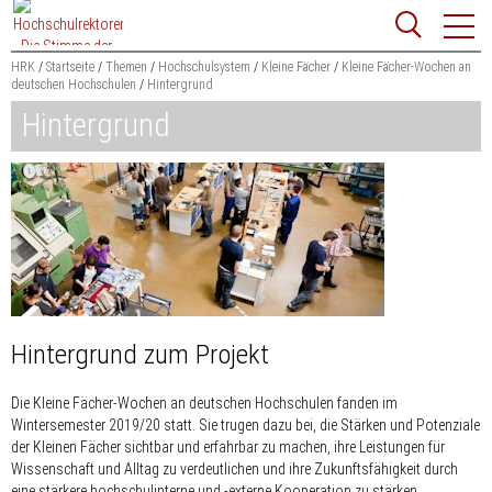
Zum
Websit
Content
springen
HRK
Startseite
Themen
Hochschulsystem
Kleine Fächer
Kleine Fächer-Wochen an
deutschen Hochschulen
Hintergrund
Suchbegriff
Hintergrund
Suchen
Hintergrund zum Projekt
Die Kleine Fächer-Wochen an deutschen Hochschulen fanden im
Wintersemester 2019/20 statt. Sie trugen dazu bei, die Stärken und Potenziale
der Kleinen Fächer sichtbar und erfahrbar zu machen, ihre Leistungen für
Wissenschaft und Alltag zu verdeutlichen und ihre Zukunftsfähigkeit durch
eine stärkere hochschulinterne und -externe Kooperation zu stärken.