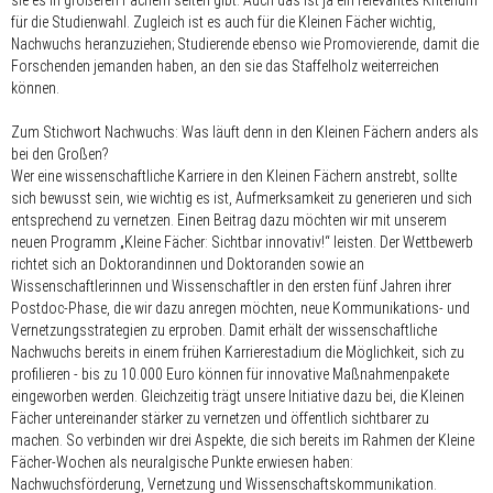
sie es in größeren Fächern selten gibt. Auch das ist ja ein relevantes Kriterium
für die Studienwahl. Zugleich ist es auch für die Kleinen Fächer wichtig,
Nachwuchs heranzuziehen; Studierende ebenso wie Promovierende, damit die
Forschenden jemanden haben, an den sie das Staffelholz weiterreichen
können.
Zum Stichwort Nachwuchs: Was läuft denn in den Kleinen Fächern anders als
bei den Großen?
Wer eine wissenschaftliche Karriere in den Kleinen Fächern anstrebt, sollte
sich bewusst sein, wie wichtig es ist, Aufmerksamkeit zu generieren und sich
entsprechend zu vernetzen. Einen Beitrag dazu möchten wir mit unserem
neuen Programm „Kleine Fächer: Sichtbar innovativ!“ leisten. Der Wettbewerb
richtet sich an Doktorandinnen und Doktoranden sowie an
Wissenschaftlerinnen und Wissenschaftler in den ersten fünf Jahren ihrer
Postdoc-Phase, die wir dazu anregen möchten, neue Kommunikations- und
Vernetzungsstrategien zu erproben. Damit erhält der wissenschaftliche
Nachwuchs bereits in einem frühen Karrierestadium die Möglichkeit, sich zu
profilieren - bis zu 10.000 Euro können für innovative Maßnahmenpakete
eingeworben werden. Gleichzeitig trägt unsere Initiative dazu bei, die Kleinen
Fächer untereinander stärker zu vernetzen und öffentlich sichtbarer zu
machen. So verbinden wir drei Aspekte, die sich bereits im Rahmen der Kleine
Fächer-Wochen als neuralgische Punkte erwiesen haben:
Nachwuchsförderung, Vernetzung und Wissenschaftskommunikation.