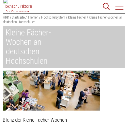
Zum
Websit
Content
springen
HRK
Startseite
Themen
Hochschulsystem
Kleine Fächer
Kleine Fächer-Wochen an
deutschen Hochschulen
Suchbegriff
Kleine Fächer-
Suchen
Wochen an
deutschen
Hochschulen
Bilanz der Kleine Fächer-Wochen