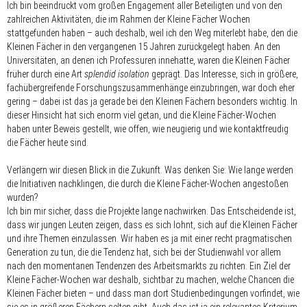
Ich bin beeindruckt vom großen Engagement aller Beteiligten und von den
zahlreichen Aktivitäten, die im Rahmen der Kleine Fächer Wochen
stattgefunden haben – auch deshalb, weil ich den Weg miterlebt habe, den die
Kleinen Fächer in den vergangenen 15 Jahren zurückgelegt haben. An den
Universitäten, an denen ich Professuren innehatte, waren die Kleinen Fächer
früher durch eine Art
splendid isolation
geprägt. Das Interesse, sich in größere,
fachübergreifende Forschungszusammenhänge einzubringen, war doch eher
gering – dabei ist das ja gerade bei den Kleinen Fächern besonders wichtig. In
dieser Hinsicht hat sich enorm viel getan, und die Kleine Fächer-Wochen
haben unter Beweis gestellt, wie offen, wie neugierig und wie kontaktfreudig
die Fächer heute sind.
Verlängern wir diesen Blick in die Zukunft. Was denken Sie: Wie lange werden
die Initiativen nachklingen, die durch die Kleine Fächer-Wochen angestoßen
wurden?
Ich bin mir sicher, dass die Projekte lange nachwirken. Das Entscheidende ist,
dass wir jungen Leuten zeigen, dass es sich lohnt, sich auf die Kleinen Fächer
und ihre Themen einzulassen. Wir haben es ja mit einer recht pragmatischen
Generation zu tun, die die Tendenz hat, sich bei der Studienwahl vor allem
nach den momentanen Tendenzen des Arbeitsmarkts zu richten. Ein Ziel der
Kleine Fächer-Wochen war deshalb, sichtbar zu machen, welche Chancen die
Kleinen Fächer bieten – und dass man dort Studienbedingungen vorfindet, wie