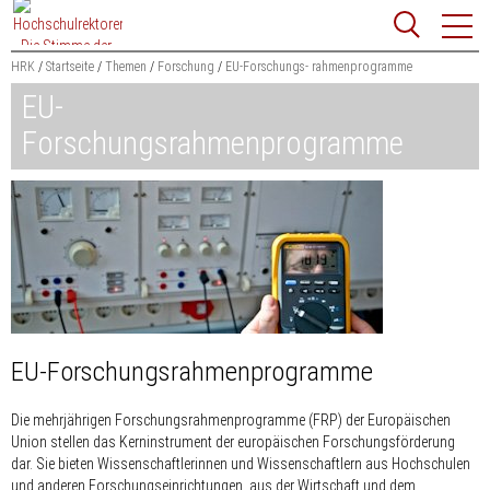
Zum
Websit
Content
springen
HRK
Startseite
Themen
Forschung
EU-Forschungs- rahmenprogramme
EU-
Suchbegriff
Suchen
Forschungsrahmenprogramme
EU-Forschungsrahmenprogramme
Die mehrjährigen Forschungsrahmenprogramme (FRP) der Europäischen
Union stellen das Kerninstrument der europäischen Forschungsförderung
dar. Sie bieten Wissenschaftlerinnen und Wissenschaftlern aus Hochschulen
und anderen Forschungseinrichtungen, aus der Wirtschaft und dem