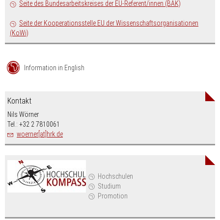
Seite des Bundesarbeitskreises der EU-Referent/innen (BAK)
Seite der Kooperationsstelle EU der Wissenschafts­organisationen
(KoWi)
Information in English
Kontakt
Nils Wörner
Tel.: +32 2 7810061
woerner[at]hrk.de
Hochschulen
Studium
Promotion