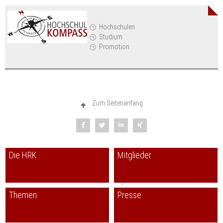
Hochschulen
Studium
Promotion
Zum Seitenanfang
Die HRK
Mitglieder
Themen
Presse