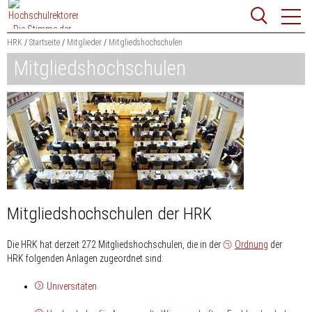
Zum
Websit
Content
springen
HRK
Startseite
Mitglieder
Mitgliedshochschulen
Mitgliedshochschulen
Suchbegriff
Suchen
Mitgliedshochschulen der HRK
Die HRK hat derzeit 272 Mitgliedshochschulen, die in der
Ordnung
der
HRK folgenden Anlagen zugeordnet sind:
Universitäten