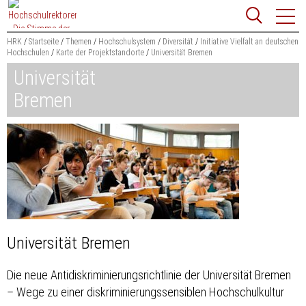
Zum
Websit
Content
springen
HRK
Startseite
Themen
Hochschulsystem
Diversität
Initiative Vielfalt an deutschen
Hochschulen
Karte der Projektstandorte
Universität Bremen
Suchbegriff
Universität
Suchen
Bremen
Universität Bremen
Die neue Antidiskriminierungsrichtlinie der Universität Bremen
– Wege zu einer diskriminierungssensiblen Hochschulkultur