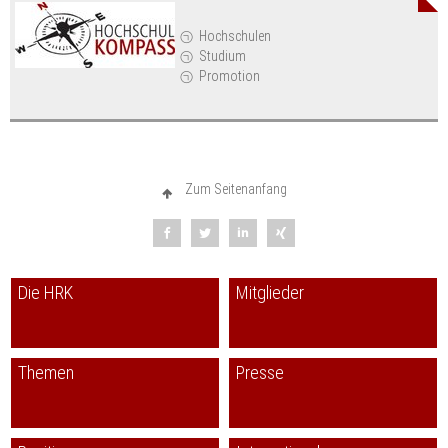
Hochschulen
Studium
Promotion
Zum Seitenanfang
Die HRK
Mitglieder
Themen
Presse