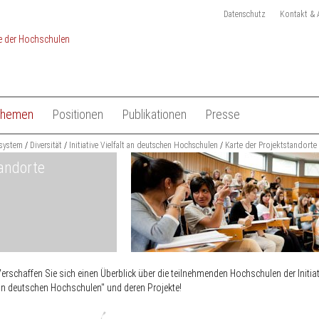
Datenschutz
Kontakt & 
Themen
Positionen
Publikationen
Presse
chulen
system
Studium
Diversität
Initiative Vielfalt an deutschen Hochschulen
Gesamtliste HRK Publikationen
Pressemitteilungen
Karte der Projektstandorte
tandorte
Lehre
Tagungen
Pressekit
en
Forschung
Anmeldung Presseverteile
Hochschulsystem
Ansprechpartner
 der Hochschulen
Internationales
erschaffen Sie sich einen Überblick über die teilnehmenden Hochschulen der Initiati
n deutschen Hochschulen" und deren Projekte!