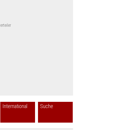
rteiler
International
Suche