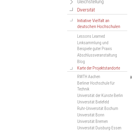
Netzwerkveranstaltungen
Navigation
Gleichstellung
des Projekts
öffnen
öffnen
Navigation
Diversität
Navigation
Geschlechtergerechtigkeit
Ranking-Wiki
Dokumentation der
öffnen
bei Berufungen –
öffnen
Navigation
Initiative Vielfalt an
Netzwerkveranstaltung
Ranking-Termine
Selbstverpflichtung der
deutschen Hochschulen
2019
öffnen
deutschen Hochschulen
Veranstaltungskalender
Dokumentation der
Lessons Learned
Materialien
Liste der
Netzwerkveranstaltung
Linksammlung und
Signatarhochschulen
2020
Beispiele guter Praxis
Dokumentation der
Abschlussveranstaltung
Netzwerkveranstaltung
Blog
2021
Karte der Projektstandorte
Navigation
Dokumentation der
öffnen
Netzwerkveranstaltung
RWTH Aachen
2022
Berliner Hochschule für
Dokumentation der
Technik
Netzwerkveranstaltung
Universität der Künste Berlin
2023
Universität Bielefeld
Dokumentation der
Ruhr-Universität Bochum
Netzwerkveranstaltung
Universität Bonn
2024
Universität Bremen
Dokumentation der
Universität Duisburg-Essen
Netzwerkveranstaltung