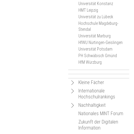
Universität Konstanz
HMT Leipzig
Universität zu Lübeck
Hochschule Magdeburg-
Stendal
Universität Marburg
HfWU Nürtingen-Geislingen
Universität Potsdam
PH Schwäbisch Gmünd
HfM Würzburg
Navigation
Kleine Fächer
öffnen
Navigation
Internationale
Navigation
Kleine Fächer-Wochen an
Hochschulrankings
öffnen
deutschen Hochschulen
öffnen
Navigation
Nachhaltigkeit
Navigation
Kleine Fächer: Sichtbar
Aktuelles
Hintergrund
öffnen
Nationales MINT Forum
innovativ!
öffnen
Navigation
Navigation
Karte der Projektstandorte
Netzwerkveranstaltungen
Bildung für nachhaltige
Zukunft der Digitalen
Entwicklung (BNE)
öffnen
öffnen
Geförderte Projekte
Termine
Dokumentation der
Information
Karte der Projektstandorte
traNHSform
Netzwerkveranstaltung
EmpowerESD
Veranstaltungskalender