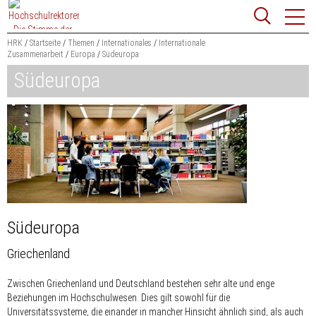
Zum
Websit
Content
springen
HRK
Startseite
Themen
Internationales
Internationale
Zusammenarbeit
Europa
Südeuropa
Suchbegriff
Südeuropa
Suchen
Südeuropa
Griechenland
Zwischen Griechenland und Deutschland bestehen sehr alte und enge
Beziehungen im Hochschulwesen. Dies gilt sowohl für die
Universitätssysteme, die einander in mancher Hinsicht ähnlich sind, als auch