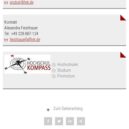
nospam-
probst
hrk.de
Kontakt
Alexandra Feisthauer
Tel.: +49 228 887-124
feisthauer[at]hrk.de
Hochschulen
Studium
Promotion
Zum Seitenanfang