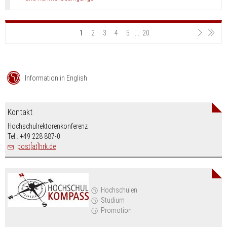
1
2
3
4
5
...
20
Information in English
Kontakt
Hochschulrektorenkonferenz
Tel.: +49 228 887-0
post[at]hrk.de
Hochschulen
Studium
Promotion