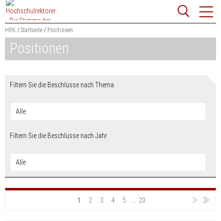
Zum
Websit
Content
springen
HRK
Startseite
Positionen
Positionen
Suchbegriff
Suchen
Filtern Sie die Beschlüsse nach Thema
Anze
Filtern Sie die Beschlüsse nach Jahr
1
2
3
4
5
...
20