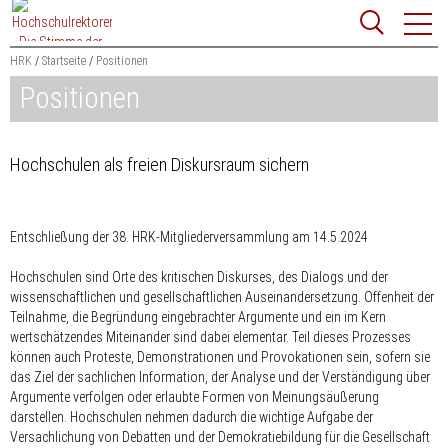
Zum
Websit
Content
springen
HRK
Startseite
Positionen
Positionen
Suchbegriff
Suchen
Hochschulen als freien Diskursraum sichern
Entschließung der 38. HRK-Mitgliederversammlung am 14.5.2024
Hochschulen sind Orte des kritischen Diskurses, des Dialogs und der
wissenschaftlichen und gesellschaftlichen Auseinandersetzung. Offenheit der
Teilnahme, die Begründung eingebrachter Argumente und ein im Kern
wertschätzendes Miteinander sind dabei elementar. Teil dieses Prozesses
können auch Proteste, Demonstrationen und Provokationen sein, sofern sie
das Ziel der sachlichen Information, der Analyse und der Verständigung über
Argumente verfolgen oder erlaubte Formen von Meinungsäußerung
darstellen. Hochschulen nehmen dadurch die wichtige Aufgabe der
Versachlichung von Debatten und der Demokratiebildung für die Gesellschaft