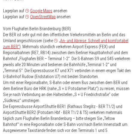
Lageplan auf
Google Maps
ansehen
Lageplan auf
OpenStreetMap
ansehen
Vom Flughafen Berlin Brandenburg (BER)
Der BER ist sehr gut mit den öffentlichen Verkehrsmitteln an Berlin und das
Umland angeschlossen (siehe
„An- und Abreise: Schnell und komfortabel
zum BER“
). Mehrmals stündlich verkehren Airport Express (FEX) und
Regionalbahnen (RE7, RB14) zwischen dem Berliner Hauptbahnhof und dem
Bahnhof „Flughafen BER – Terminal 1-2“. Die S-Bahnen S9 und S45 verkehren
jeweils alle 20 Minuten und bedienen die Bahnhöfe „Terminal 1-2“ und
„Terminal 5“. Die Expressbusse X7 und X71 verbinden in einem engen Takt den
U-Bahnhof Rudow (Endstation U7) mit beiden Standorten.
Um mit einer Regionalbahn, S-Bahn oder einem Bus zwischen dem BER und
dem Berliner Büro der HRK (nahe „S + U Potsdamer Platz“) zu reisen, müssen
Sie je nach Verbindung an den Haltestellen „S + U Friedrichstraße“ oder
„Südkreuz“ umsteigen.
Die Expressbusse AirportShuttle BER1 (Rathaus Steglitz - BER T1/2) und
AirportShuttle BER2 (Potsdam Hbf - BER T1/2 & T5) verkehren mehrmals
täglich zum Flughafen Berlin Brandenburg – bitte steigen Sie „Teltow
Bahnhof“ in eine Regionalbahn oder S-Bahn von/nach Berlin Innenstadt um.
Ausgewiesene Taxistände finden sich vor den Terminals 1 und 5.