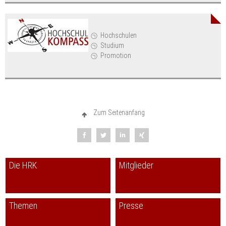
Hochschulen
Studium
Promotion
Zum Seitenanfang
Die HRK
Mitglieder
Themen
Presse