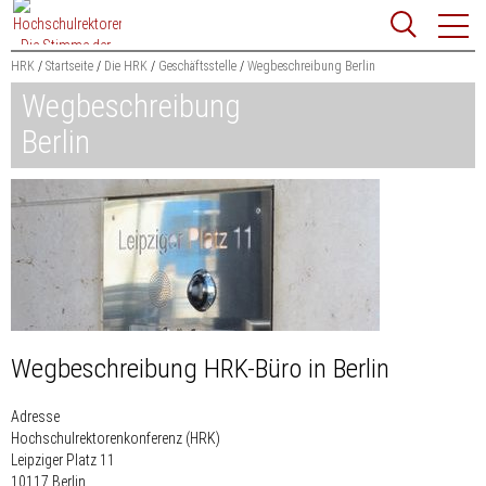
Zum
Websit
Content
springen
HRK
Startseite
Die HRK
Geschäftsstelle
Wegbeschreibung Berlin
Wegbeschreibung
Suchbegriff
Suchen
Berlin
Wegbeschreibung HRK-Büro in Berlin
Adresse
Hochschulrektorenkonferenz (HRK)
Leipziger Platz 11
10117 Berlin