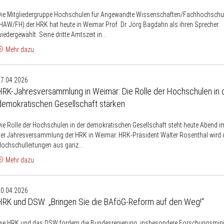
der
Die Mitgliedergruppe Hochschulen für Angewandte Wissenschaften/Fachhochschu
Hochschulen
HAW/FH) der HRK hat heute in Weimar Prof. Dr. Jörg Bagdahn als ihren Sprecher
ür
iedergewählt. Seine dritte Amtszeit in...
Angewandte
Mehr dazu
Wissenschaften
HRK-
der
27.04.2026
Jahresversammlung
HRK
HRK-Jahresversammlung in Weimar: Die Rolle der Hochschulen in 
n
demokratischen Gesellschaft stärken
Weimar:
Die
ie Rolle der Hochschulen in der demokratischen Gesellschaft steht heute Abend 
olle
er Jahresversammlung der HRK in Weimar. HRK-Präsident Walter Rosenthal wird
der
ochschulleitungen aus ganz...
Hochschulen
Mehr dazu
n
HRK
der
20.04.2026
und
demokratischen
HRK und DSW: „Bringen Sie die BAföG-Reform auf den Weg!“
DSW:
Gesellschaft
Bringen
stärken
ie HRK und das DSW fordern die Bundesregierung, insbesondere Forschungsmini