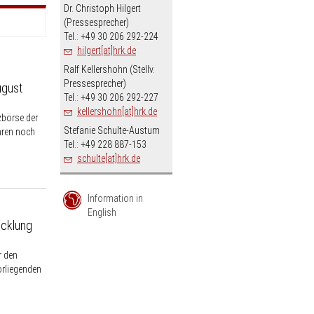
Dr. Christoph Hilgert
(Pressesprecher)
Tel.: +49 30 206 292-224
hilgert[at]hrk.de
Ralf Kellershohn (Stellv.
Pressesprecher)
ugust
Tel.: +49 30 206 292-227
kellershohn[at]hrk.de
zbörse der
Stefanie Schulte-Austum
hren noch
Tel.: +49 228 887-153
schulte[at]hrk.de
Information in
English
icklung
r den
orliegenden