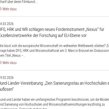
Hochschulautonomie
harif über deren Filmkunst...
an
Mehr dazu
DFG,
04.03.2026
HRK
DFG, HRK und WR schlagen neues Förderinstrument „Nexus“ für
und
Exzellenznetzwerke der Forschung auf EU-Ebene vor
WR
schlagen
ie lässt sich die europäische Wissenschaft im weltweiten Wettbewerb stärken? Z
neues
rage haben DFG, HRK und Wissenschaftsrat am 3. März in Brüssel ein Diskussion
Förderinstrument
em Titel „Nexus –...
„Nexus“
Mehr dazu
ür
Bund-
Exzellenznetzwerke
09.02.2026
Länder-
der
Bund-Länder-Vereinbarung: „Den Sanierungsstau an Hochschulen e
Vereinbarung:
Forschung
auflösen“
„Den
auf
Sanierungsstau
EU-
Bund und Länder haben ein umfangreiches Programm beschlossen, um die Moder
an
Ebene
nd Sanierung von Hochschulen und Wissenschaftseinrichtungen kurzfristig zu