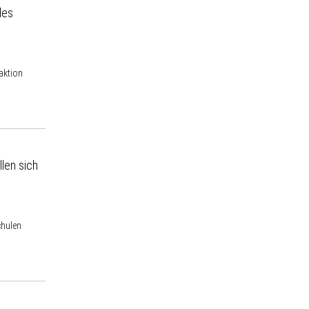
des
aktion
len sich
chulen