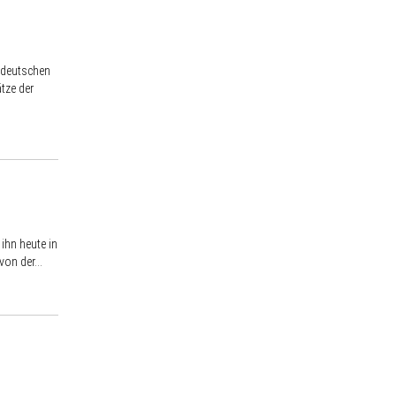
e deutschen
tze der
ihn heute in
on der...