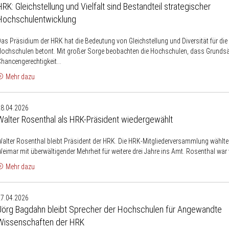
fordern
HRK: Gleichstellung und Vielfalt sind Bestandteil strategischer
und
Unterstützung
Hochschulentwicklung
ielfalt
ind
as Präsidium der HRK hat die Bedeutung von Gleichstellung und Diversität für di
estandteil
ochschulen betont. Mit großer Sorge beobachten die Hochschulen, dass Grundsä
trategischer
hancengerechtigkeit...
Hochschulentwicklung
Mehr dazu
Walter
28.04.2026
Rosenthal
Walter Rosenthal als HRK-Präsident wiedergewählt
ls
HRK-
alter Rosenthal bleibt Präsident der HRK. Die HRK-Mitgliederversammlung wählte 
Präsident
eimar mit überwältigender Mehrheit für weitere drei Jahre ins Amt. Rosenthal war v
wiedergewählt
Mehr dazu
Jörg
27.04.2026
Bagdahn
Jörg Bagdahn bleibt Sprecher der Hochschulen für Angewandte
leibt
Wissenschaften der HRK
Sprecher