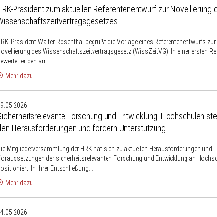
BAföG-
Präsident
HRK-Präsident zum aktuellen Referentenentwurf zur Novellierung 
Reform
zum
Wissenschaftszeitvertragsgesetzes
ktuellen
Referentenentwurf
RK-Präsident Walter Rosenthal begrüßt die Vorlage eines Referentenentwurfs zur
ur
ovellierung des Wissenschaftszeitvertragsgesetz (WissZeitVG). In einer ersten Re
Novellierung
ewertet er den am...
des
Mehr dazu
Wissenschaftszeitvertragsgesetzes
Sicherheitsrelevante
19.05.2026
Forschung
Sicherheitsrelevante Forschung und Entwicklung: Hochschulen stel
und
den Herausforderungen und fordern Unterstützung
ntwicklung:
Hochschulen
ie Mitgliederversammlung der HRK hat sich zu aktuellen Herausforderungen und
tellen
oraussetzungen der sicherheitsrelevanten Forschung und Entwicklung an Hochs
ich
ositioniert. In ihrer Entschließung...
den
Mehr dazu
Herausforderungen
HRK:
und
04.05.2026
leichstellung