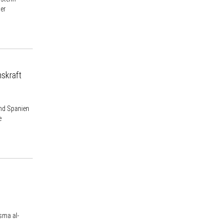
er
nskraft
und Spanien
e
sma al-