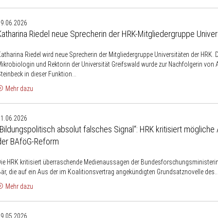
Forschung
atharina
und
09.06.2026
iedel
Entwicklung
Katharina Riedel neue Sprecherin der HRK-Mitgliedergruppe Univer
neue
Sprecherin
atharina Riedel wird neue Sprecherin der Mitgliedergruppe Universitäten der HRK. 
der
ikrobiologin und Rektorin der Universität Greifswald wurde zur Nachfolgerin von 
HRK-
teinbeck in dieser Funktion...
Mitgliedergruppe
Mehr dazu
niversitäten
Bildungspolitisch
01.06.2026
absolut
„Bildungspolitisch absolut falsches Signal“: HRK kritisiert möglich
falsches
der BAföG-Reform
ignal“:
HRK
ie HRK kritisiert überraschende Medienaussagen der Bundesforschungsministeri
ritisiert
är, die auf ein Aus der im Koalitionsvertrag angekündigten Grundsatznovelle des..
mögliche
Mehr dazu
Absage
der
HRK-
29.05.2026