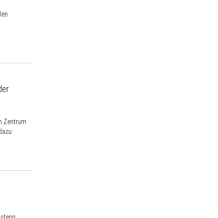
len
der
im Zentrum
 dazu
sterin