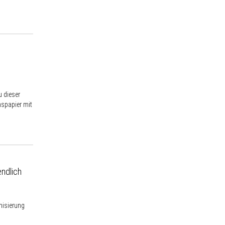
u dieser
spapier mit
ndlich
nisierung