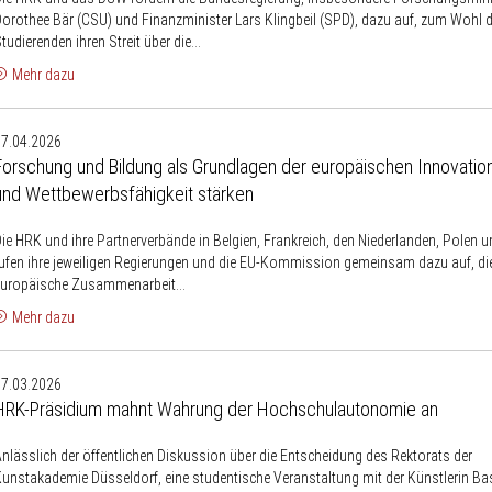
Sie
orothee Bär (CSU) und Finanzminister Lars Klingbeil (SPD), dazu auf, zum Wohl d
ie
tudierenden ihren Streit über die...
BAföG-
Mehr dazu
Reform
Forschung
auf
07.04.2026
und
den
Forschung und Bildung als Grundlagen der europäischen Innovatio
ildung
Weg!“
und Wettbewerbsfähigkeit stärken
ls
Grundlagen
ie HRK und ihre Partnerverbände in Belgien, Frankreich, den Niederlanden, Polen 
der
ufen ihre jeweiligen Regierungen und die EU-Kommission gemeinsam dazu auf, di
europäischen
europäische Zusammenarbeit...
nnovationskraft
Mehr dazu
und
HRK-
Wettbewerbsfähigkeit
17.03.2026
Präsidium
stärken
HRK-Präsidium mahnt Wahrung der Hochschulautonomie an
mahnt
Wahrung
nlässlich der öffentlichen Diskussion über die Entscheidung des Rektorats der
der
unstakademie Düsseldorf, eine studentische Veranstaltung mit der Künstlerin Ba