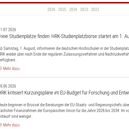
2026
2025
2024
2023
2022
reie
31.07.2026
Studienplätze
Freie Studienplätze finden: HRK-Studienplatzbörse startet am 1. A
inden:
HRK-
b Samstag, 1. August, informieren die deutschen Hochschulen in der Studienplat
Studienplatzbörse
RK wieder über nach Ende der regulären Zulassungsverfahren und Nachrückverfa
tartet
erfügbare...
am
Mehr dazu
.
HRK
August
18.06.2026
ritisiert
HRK kritisiert Kürzungspläne im EU-Budget für Forschung und Entw
Kürzungspläne
im
eute beginnen in Brüssel die Beratungen der EU-Staats- und Regierungschefs übe
EU-
ächsten Finanzrahmen der Europäischen Union für die Jahre 2028 bis 2034. Im v
Budget
ntwurf sind weniger...
ür
Mehr dazu