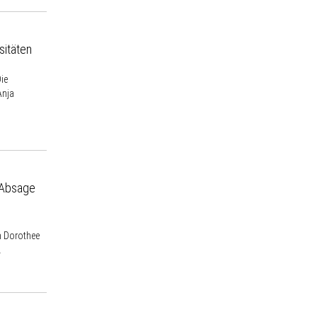
sitäten
Die
Anja
e Absage
n Dorothee
.