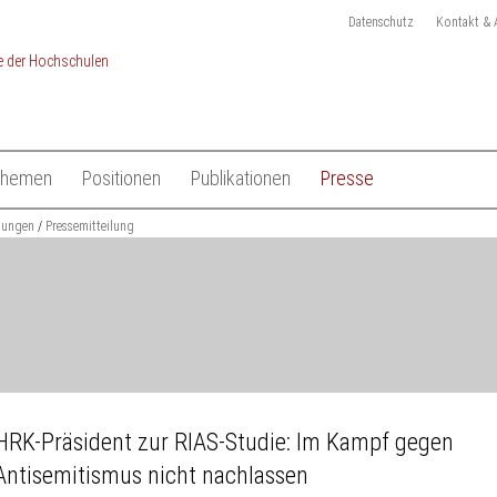
Datenschutz
Kontakt & 
Themen
Positionen
Publikationen
Presse
chulen
ilungen
Studium
Pressemitteilung
Gesamtliste HRK Publikationen
Pressemitteilungen
Lehre
Tagungen
Pressekit
en
Forschung
Anmeldung Presseverteile
Hochschulsystem
Ansprechpartner
 der Hochschulen
Internationales
HRK-Präsident zur RIAS-Studie: Im Kampf gegen
Antisemitismus nicht nachlassen