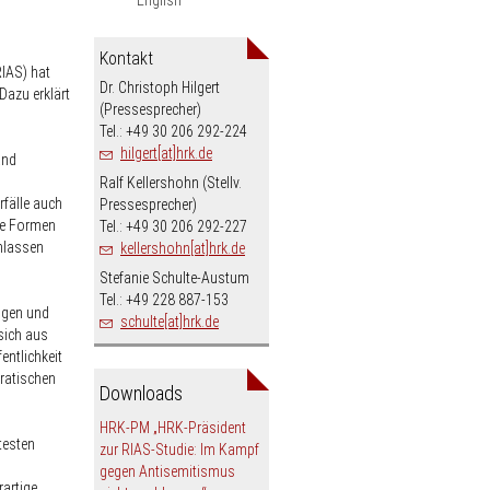
Kontakt
RIAS) hat
Dr. Christoph Hilgert
Dazu erklärt
(Pressesprecher)
Tel.: +49 30 206 292-224
hilgert[at]hrk.de
and
Ralf Kellershohn (Stellv.
rfälle auch
Pressesprecher)
le Formen
Tel.: +49 30 206 292-227
hlassen
kellershohn[at]hrk.de
Stefanie Schulte-Austum
Tel.: +49 228 887-153
ngen und
schulte[at]hrk.de
 sich aus
entlichkeit
ratischen
Downloads
HRK-PM „HRK-Präsident
testen
zur RIAS-Studie: Im Kampf
gegen Antisemitismus
artige