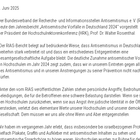
. Juni 2025
er Bundesverband der Recherche- und Informationsstellen Antisemitismus e. V. (
eute den Jahresbericht „Antisemitische Vorfälle in Deutschland 2024“ vorgestellt. 
er Präsident der Hochschulrektorenkonferenz (HRK), Prof. Dr. Walter Rosenthal:
Der RIAS-Bericht belegt auf bedrückende Weise, dass Antisemitismus in Deutschl
eiterhin stark verbreitet ist und dass ein entschiedenes Entgegentreten eine
esamtgesellschaftliche Aufgabe bleibt. Die deutliche Zunahme antisemitischer Vo
n Hochschulen im Jahr 2024 zeigt zudem, dass wir in unserem Eintreten gegen al
es Antisemitismus und in unseren Anstrengungen zu seiner Prävention nicht nac
ürfen.
inter den vom RIAS veröffentlichten Zahlen stehen persönliche Angriffe, Bedrohu
eleidigungen, die für die Betroffenen eine schwere Belastung darstellen. Wenn sie
en Hochschulen zurückziehen, wenn sie aus Angst ihre jüdische Identität in der Öff
erstecken, verletzt dies elementare Werte unserer Hochschulen und unserer demok
esellschaft. Dem müssen wir uns alle ohne Wenn und Aber entgegenstellen.
ir haben im vergangenen Jahr erlebt, dass insbesondere bei israelbezogenen Pro
ielfach Plakate, Graffiti und Aufkleber mit antisemitischen Inhalten zu sehen und
ntisemitische Sprechchöre zu hören waren. Hochschulen wurden zur Bühne für der