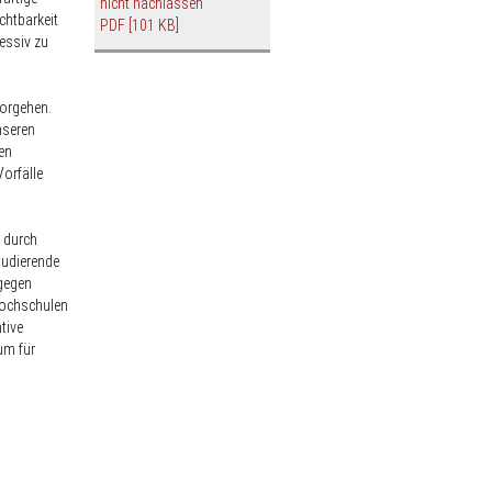
nicht nachlassen“
chtbarkeit
PDF
[101 KB]
essiv zu
orgehen.
nseren
en
Vorfälle
 durch
tudierende
 gegen
Hochschulen
tive
um für