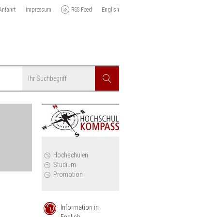
Anfahrt
Impressum
RSS Feed
English
Suchbegriff
Suchen
r
Hochschulen
Studium
Promotion
Information in
English