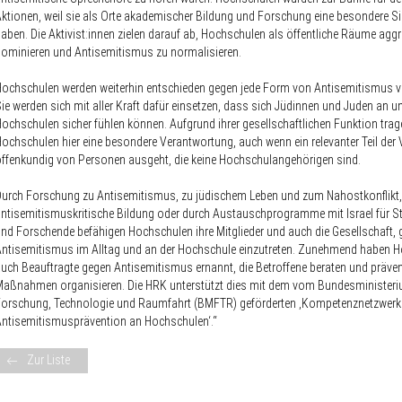
ktionen, weil sie als Orte akademischer Bildung und Forschung eine besondere Si
aben. Die Aktivist:innen zielen darauf ab, Hochschulen als öffentliche Räume aggr
ominieren und Antisemitismus zu normalisieren.
ochschulen werden weiterhin entschieden gegen jede Form von Antisemitismus v
ie werden sich mit aller Kraft dafür einsetzen, dass sich Jüdinnen und Juden an u
ochschulen sicher fühlen können. Aufgrund ihrer gesellschaftlichen Funktion trag
ochschulen hier eine besondere Verantwortung, auch wenn ein relevanter Teil der 
ffenkundig von Personen ausgeht, die keine Hochschulangehörigen sind.
urch Forschung zu Antisemitismus, zu jüdischem Leben und zum Nahostkonflikt,
ntisemitismuskritische Bildung oder durch Austauschprogramme mit Israel für S
nd Forschende befähigen Hochschulen ihre Mitglieder und auch die Gesellschaft,
ntisemitismus im Alltag und an der Hochschule einzutreten. Zunehmend haben 
uch Beauftragte gegen Antisemitismus ernannt, die Betroffene beraten und präven
aßnahmen organisieren. Die HRK unterstützt dies mit dem vom Bundesministeri
Forschung, Technologie und Raumfahrt (BMFTR) geförderten ‚Kompetenznetzwerk
ntisemitismusprävention an Hochschulen‘.“
Zur Liste