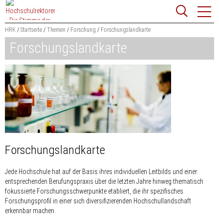
Zum
Websit
Content
springen
HRK
Startseite
Themen
Forschung
Forschungslandkarte
Forschungslandkarte
Suchbegriff
Suchen
Forschungslandkarte
Jede Hochschule hat auf der Basis ihres individuellen Leitbilds und einer
entsprechenden Berufungspraxis über die letzten Jahre hinweg thematisch
fokussierte Forschungsschwerpunkte etabliert, die ihr spezifisches
Forschungsprofil in einer sich diversifizierenden Hochschullandschaft
erkennbar machen.