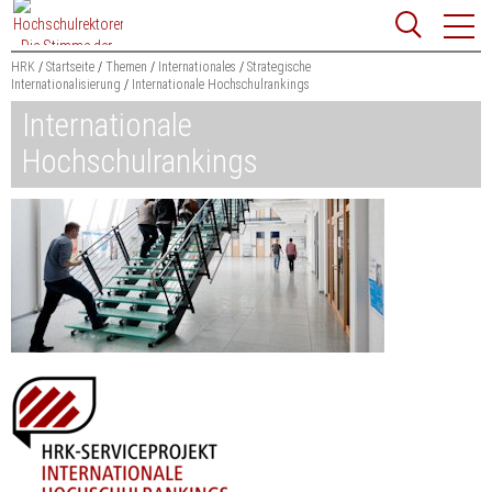
Zum
Websit
Content
springen
HRK
Startseite
Themen
Internationales
Strategische
Internationalisierung
Internationale Hochschulrankings
Suchbegriff
Internationale
Suchen
Hochschulrankings