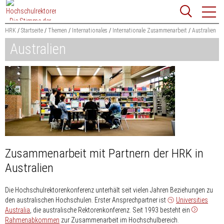
Zum
Websit
Content
springen
HRK
Startseite
Themen
Internationales
Internationale Zusammenarbeit
Australien
Australien
Suchbegriff
Suchen
Zusammenarbeit mit Partnern der HRK in
Australien
Die Hochschulrektorenkonferenz unterhält seit vielen Jahren Beziehungen zu
den australischen Hochschulen. Erster Ansprechpartner ist
Universities
Australia
, die australische Rektorenkonferenz. Seit 1993 besteht ein
Rahmenabkommen
zur Zusammenarbeit im Hochschulbereich.