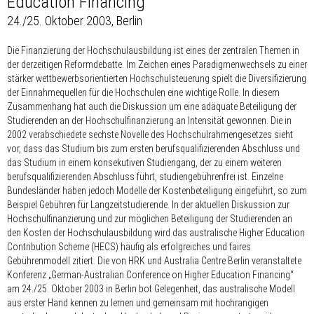
Education Financing
24./25. Oktober 2003, Berlin
Die Finanzierung der Hochschulausbildung ist eines der zentralen Themen in
der derzeitigen Reformdebatte. Im Zeichen eines Paradigmenwechsels zu einer
stärker wettbewerbsorientierten Hochschulsteuerung spielt die Diversifizierung
der Einnahmequellen für die Hochschulen eine wichtige Rolle. In diesem
Zusammenhang hat auch die Diskussion um eine adäquate Beteiligung der
Studierenden an der Hochschulfinanzierung an Intensität gewonnen. Die in
2002 verabschiedete sechste Novelle des Hochschulrahmengesetzes sieht
vor, dass das Studium bis zum ersten berufsqualifizierenden Abschluss und
das Studium in einem konsekutiven Studiengang, der zu einem weiteren
berufsqualifizierenden Abschluss führt, studiengebührenfrei ist. Einzelne
Bundesländer haben jedoch Modelle der Kostenbeteiligung eingeführt, so zum
Beispiel Gebühren für Langzeitstudierende. In der aktuellen Diskussion zur
Hochschulfinanzierung und zur möglichen Beteiligung der Studierenden an
den Kosten der Hochschulausbildung wird das australische Higher Education
Contribution Scheme (HECS) häufig als erfolgreiches und faires
Gebührenmodell zitiert. Die von HRK und Australia Centre Berlin veranstaltete
Konferenz „German-Australian Conference on Higher Education Financing“
am 24./25. Oktober 2003 in Berlin bot Gelegenheit, das australische Modell
aus erster Hand kennen zu lernen und gemeinsam mit hochrangigen