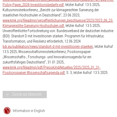
Policy-Paper_2024-Investitionsbedarfe.pdf
, letzter Aufruf: 13.5.2025;
Kultusministerkonferenz, „Bericht zur klimagerechten Sanierung der
staatlichen Hochschulen in Deutschland“, 23.06.2023,
www.kmk.org/fileadmin/veroeffentlichungen_beschluesse/2023/2023_06_23-
Klimagerechte-Sanierung-Hochschulen.pdf
, letzter Aufruf: 13.5.2025;
Unveröffentlichte Fortschreitung von: Bundesverband der deutschen Industrie
(BDI): Standort D mit Investitionen stärken. Programm für Infrastruktur,
Transformation, und Resilienz erforderlich, 12.06.2024.
bdi.eu/publikation/news/standort-d-mit-investitionen-staerken
, letzter Aufruf:
13.5.2025; Wissenschaftsministerkonferenz, Positionspapier
„Wissenschafts-, Forschungs- und Innovationsagenda für ein
zukunftsfähiges Deutschland“, 31.01.2025,
www.kmk.org/fileadmin/pdf/PresseUndAktuelles/2025/2025_01_31-
Positionspapier-Wissenschaftsagenda.pdf
, S. 3, letzter Aufruf: 13.5.2025.
Zurück zur Übersicht
Information in English