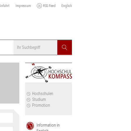
Anfahrt
Impressum
RSS Feed
English
Suchbegriff
Suchen
r
Hochschulen
Studium
Promotion
Anzeigen
Information in
English