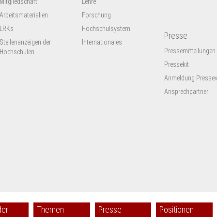
Mitgliedschaft
Lehre
Arbeitsmaterialien
Forschung
LRKs
Hochschulsystem
Presse
Stellenanzeigen der
Internationales
Pressemitteilungen
Hochschulen
Pressekit
Anmeldung Presseve
Ansprechpartner
der
Themen
Presse
Positionen