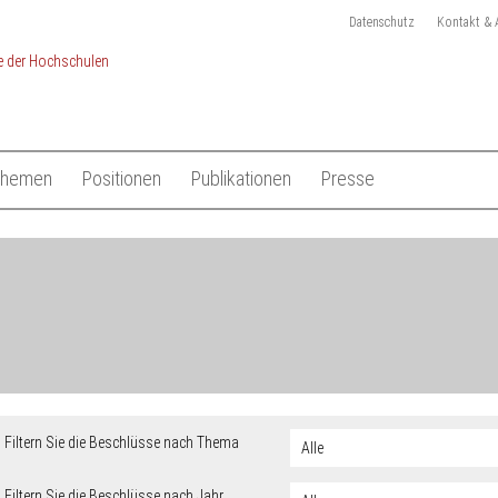
Datenschutz
Kontakt & 
Themen
Positionen
Publikationen
Presse
chulen
Studium
Gesamtliste HRK Publikationen
Pressemitteilungen
Lehre
Tagungen
Pressekit
en
Forschung
Anmeldung Presseverteile
Hochschulsystem
Ansprechpartner
 der Hochschulen
Internationales
Filtern Sie die Beschlüsse nach Thema
Filtern Sie die Beschlüsse nach Jahr