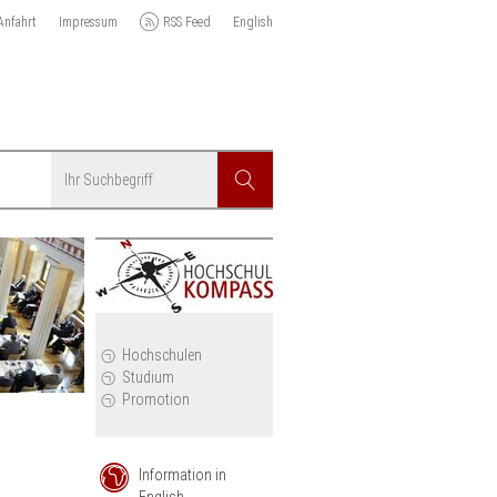
Anfahrt
Impressum
RSS Feed
English
Suchbegriff
Suchen
r
Hochschulen
Studium
Promotion
Information in
English