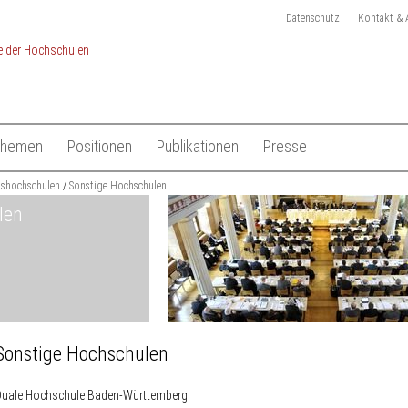
Datenschutz
Kontakt & 
Themen
Positionen
Publikationen
Presse
chulen
dshochschulen
Studium
Sonstige Hochschulen
Gesamtliste HRK Publikationen
Pressemitteilungen
len
Lehre
Tagungen
Pressekit
en
Forschung
Anmeldung Presseverteile
Hochschulsystem
Ansprechpartner
 der Hochschulen
Internationales
Sonstige Hochschulen
Duale Hochschule Baden-Württemberg