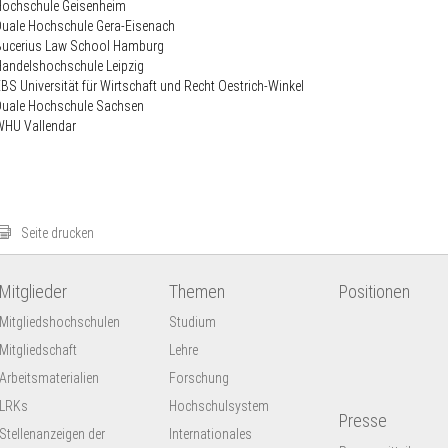
Hochschule Geisenheim
Duale Hochschule Gera-Eisenach
Bucerius Law School Hamburg
andelshochschule Leipzig
BS Universität für Wirtschaft und Recht Oestrich-Winkel
Duale Hochschule Sachsen
WHU Vallendar
Seite drucken
Mitglieder
Themen
Positionen
Mitgliedshochschulen
Studium
Mitgliedschaft
Lehre
Arbeitsmaterialien
Forschung
LRKs
Hochschulsystem
Presse
Stellenanzeigen der
Internationales