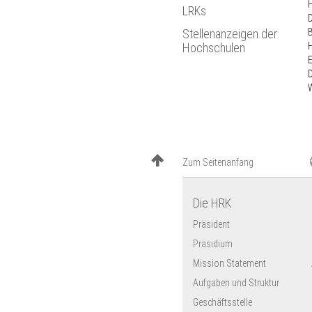
Bekanntmachungen
öffnen
LRKs
APS - Vereinfachtes
Allianz der Wissenschafts­
Verfahren
Stellenanzeigen der
organisationen
H
Hochschulen
Diploma Supplement
Preis für gesellschaftliches
E
Registrierung von DSH-
Engagement
Prüfungsordnungen
„Wissenschaft – und ich?!“ am
23.5.2026 in Berlin
Zum Seitenanfang
Die HRK
Präsident
Präsidium
Mission Statement
Aufgaben und Struktur
Geschäftsstelle