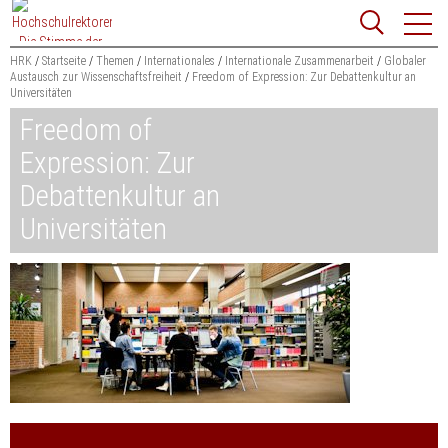
Zum
Websit
Content
springen
HRK
Startseite
Themen
Internationales
Internationale Zusammenarbeit
Globaler
Austausch zur Wissenschaftsfreiheit
Freedom of Expression: Zur Debattenkultur an
Universitäten
Suchbegriff
Suchen
Freedom of
Expression: Zur
Debattenkultur an
Universitäten