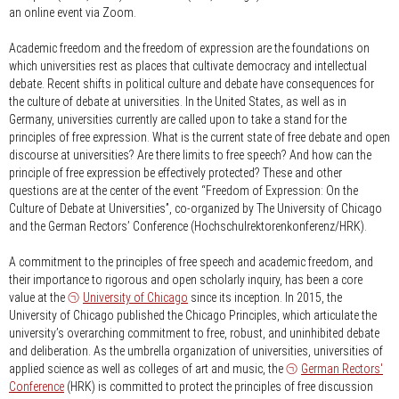
an online event via Zoom
.
Academic freedom and the freedom of expression are the foundations on
which universities rest as places that cultivate democracy and intellectual
debate. Recent shifts in political culture and debate have consequences for
the culture of debate at universities. In the United States, as well as in
Germany, universities currently are called upon to take a stand for the
principles of free expression. What is the current state of free debate and open
discourse at universities? Are there limits to free speech? And how can the
principle of free expression be effectively protected? These and other
questions are at the center of the event “Freedom of Expression: On the
Culture of Debate at Universities”, co-organized by The University of Chicago
and the German Rectors’ Conference (Hochschulrektorenkonferenz/HRK).
A commitment to the principles of free speech and academic freedom, and
their importance to rigorous and open scholarly inquiry, has been a core
value at the
University of Chicago
since its inception. In 2015, the
University of Chicago published the Chicago Principles, which articulate the
university’s overarching commitment to free, robust, and uninhibited debate
and deliberation. As the umbrella organization of universities, universities of
applied science as well as colleges of art and music, the
German Rectors'
Conference
(HRK) is committed to protect the principles of free discussion