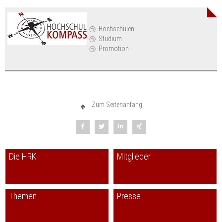
Hochschulen
Studium
Promotion
Zum Seitenanfang
Die HRK
Mitglieder
Themen
Presse