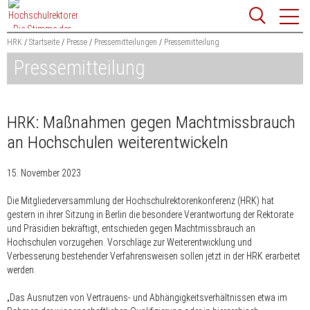
Zum
Websit
Content
springen
HRK
Startseite
Presse
Pressemitteilungen
Pressemitteilung
Pressemitteilung
Suchbegriff
Suchen
HRK: Maßnahmen gegen Machtmissbrauch
an Hochschulen weiterentwickeln
15. November 2023
Die Mitgliederversammlung der Hochschulrektorenkonferenz (HRK) hat
gestern in ihrer Sitzung in Berlin die besondere Verantwortung der Rektorate
und Präsidien bekräftigt, entschieden gegen Machtmissbrauch an
Hochschulen vorzugehen. Vorschläge zur Weiterentwicklung und
Verbesserung bestehender Verfahrensweisen sollen jetzt in der HRK erarbeitet
werden.
„Das Ausnutzen von Vertrauens- und Abhängigkeitsverhältnissen etwa im