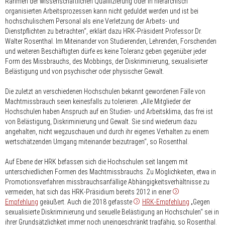
Rahmen der wissenschaftlichen Qualifizierung oder in hierarchisch
organisierten Arbeitsprozessen kann nicht geduldet werden und ist bei
hochschulischem Personal als eine Verletzung der Arbeits- und
Dienstpflichten zu betrachten“, erklärt dazu HRK-Präsident Professor Dr.
Walter Rosenthal. Im Miteinander von Studierenden, Lehrenden, Forschenden
und weiteren Beschäftigten dürfe es keine Toleranz geben gegenüber jeder
Form des Missbrauchs, des Mobbings, der Diskriminierung, sexualisierter
Belästigung und von psychischer oder physischer Gewalt.
Die zuletzt an verschiedenen Hochschulen bekannt gewordenen Fälle von
Machtmissbrauch seien keinesfalls zu tolerieren. „Alle Mitglieder der
Hochschulen haben Anspruch auf ein Studien- und Arbeitsklima, das frei ist
von Belästigung, Diskriminierung und Gewalt. Sie sind wiederum dazu
angehalten, nicht wegzuschauen und durch ihr eigenes Verhalten zu einem
wertschätzenden Umgang miteinander beizutragen“, so Rosenthal.
Auf Ebene der HRK befassen sich die Hochschulen seit langem mit
unterschiedlichen Formen des Machtmissbrauchs. Zu Möglichkeiten, etwa in
Promotionsverfahren missbrauchsanfällige Abhängigkeitsverhältnisse zu
vermeiden, hat sich das HRK-Präsidium bereits 2012 in einer
Empfehlung
geäußert. Auch die 2018 gefasste
HRK-Empfehlung
„Gegen
sexualisierte Diskriminierung und sexuelle Belästigung an Hochschulen“ sei in
ihrer Grundsätzlichkeit immer noch uneingeschränkt tragfähig, so Rosenthal.