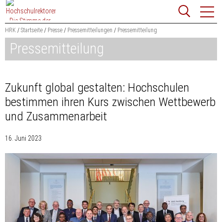
Zum
Websit
Content
springen
HRK
Startseite
Presse
Pressemitteilungen
Pressemitteilung
Pressemitteilung
Suchbegriff
Suchen
Zukunft global gestalten: Hochschulen
bestimmen ihren Kurs zwischen Wettbewerb
und Zusammenarbeit
16. Juni 2023