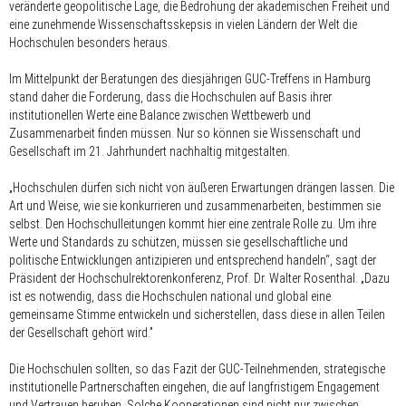
veränderte geopolitische Lage, die Bedrohung der akademischen Freiheit und
eine zunehmende Wissenschaftsskepsis in vielen Ländern der Welt die
Hochschulen besonders heraus.
Im Mittelpunkt der Beratungen des diesjährigen GUC-Treffens in Hamburg
stand daher die Forderung, dass die Hochschulen auf Basis ihrer
institutionellen Werte eine Balance zwischen Wettbewerb und
Zusammenarbeit finden müssen. Nur so können sie Wissenschaft und
Gesellschaft im 21. Jahrhundert nachhaltig mitgestalten.
„Hochschulen dürfen sich nicht von äußeren Erwartungen drängen lassen. Die
Art und Weise, wie sie konkurrieren und zusammenarbeiten, bestimmen sie
selbst. Den Hochschulleitungen kommt hier eine zentrale Rolle zu. Um ihre
Werte und Standards zu schützen, müssen sie gesellschaftliche und
politische Entwicklungen antizipieren und entsprechend handeln“, sagt der
Präsident der Hochschulrektorenkonferenz, Prof. Dr. Walter Rosenthal. „Dazu
ist es notwendig, dass die Hochschulen national und global eine
gemeinsame Stimme entwickeln und sicherstellen, dass diese in allen Teilen
der Gesellschaft gehört wird.”
Die Hochschulen sollten, so das Fazit der GUC-Teilnehmenden, strategische
institutionelle Partnerschaften eingehen, die auf langfristigem Engagement
und Vertrauen beruhen. Solche Kooperationen sind nicht nur zwischen