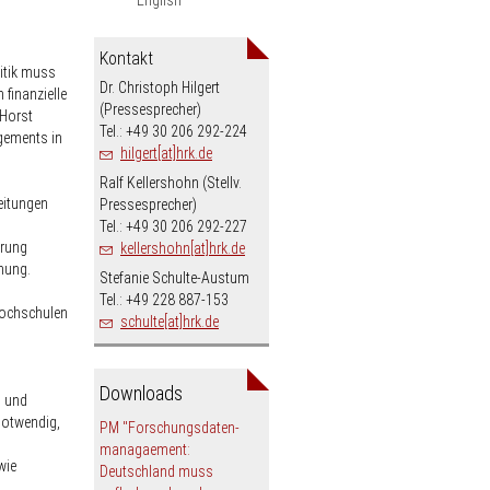
Kontakt
litik muss
Dr. Christoph Hilgert
finanzielle
(Pressesprecher)
 Horst
Tel.: +49 30 206 292-224
gements in
hilgert[at]hrk.de
Ralf Kellershohn (Stellv.
eitungen
Pressesprecher)
Tel.: +49 30 206 292-227
erung
kellershohn[at]hrk.de
hung.
Stefanie Schulte-Austum
Tel.: +49 228 887-153
 Hochschulen
schulte[at]hrk.de
n
Downloads
n und
notwendig,
PM "Forschungsdaten-
managaement:
wie
Deutschland muss