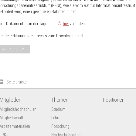
orschungsdateninfrastruktur“ (NFDI), wie sie vom Rat für Informationsinfrastrukt
efordert wird, einen geeigneten Rahmen bilden.
ine Dokumentation der Tagung ist
hier
zu finden.
er der Erklärung steht rechts zum Download bereit.
Zur Liste
Seite drucken
Mitglieder
Themen
Positionen
Mitgliedshochschulen
Studium
Mitgliedschaft
Lehre
Arbeitsmaterialien
Forschung
LRKs
Hochschulsystem