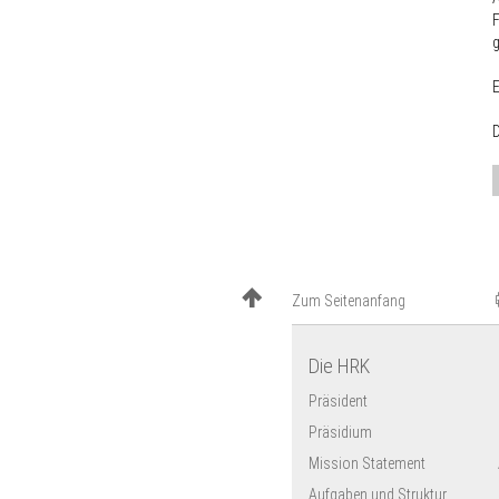
F
g
E
D
Zum Seitenanfang
Die HRK
Präsident
Präsidium
Mission Statement
Aufgaben und Struktur