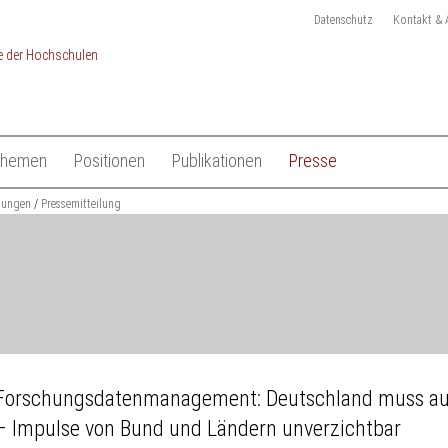
Datenschutz
Kontakt & 
Themen
Positionen
Publikationen
Presse
chulen
ilungen
Studium
Pressemitteilung
Gesamtliste HRK Publikationen
Pressemitteilungen
Lehre
Tagungen
Pressekit
en
Forschung
Anmeldung Presseverteile
Hochschulsystem
Ansprechpartner
 der Hochschulen
Internationales
Forschungsdatenmanagement: Deutschland muss au
– Impulse von Bund und Ländern unverzichtbar