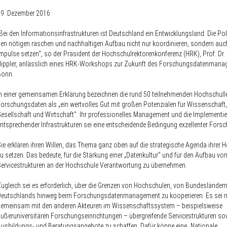
19. Dezember 2016
Bei den Informationsinfrastrukturen ist Deutschland ein Entwicklungsland. Die Po
en nötigen raschen und nachhaltigen Aufbau nicht nur koordinieren, sondern auch 
mpulse setzen“, so der Präsident der Hochschulrektorenkonferenz (HRK), Prof. Dr.
Hippler, anlässlich eines HRK-Workshops zur Zukunft des Forschungsdatenmana
Bonn.
n einer gemeinsamen Erklärung bezeichnen die rund 50 teilnehmenden Hochschull
orschungsdaten als „ein wertvolles Gut mit großen Potenzialen für Wissenschaft,
esellschaft und Wirtschaft“. Ihr professionelles Management und die Implementi
ntsprechender Infrastrukturen sei eine entscheidende Bedingung exzellenter Forsc
ie erklären ihren Willen, das Thema ganz oben auf die strategische Agenda ihrer
u setzen. Das bedeute, für die Stärkung einer „Datenkultur“ und für den Aufbau vo
ervicestrukturen an der Hochschule Verantwortung zu übernehmen.
ugleich sei es erforderlich, über die Grenzen von Hochschulen, von Bundesländer
Deutschlands hinweg beim Forschungsdatenmanagement zu kooperieren. Es sei 
gemeinsam mit den anderen Akteuren im Wissenschaftssystem – beispielsweise
ußeruniversitären Forschungseinrichtungen – übergreifende Servicestrukturen so
usbildungs- und Beratungsangebote zu schaffen. Dafür könne eine „Nationale