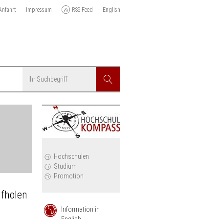
Anfahrt
Impressum
RSS Feed
English
Suchbegriff
Suchen
r
Hochschulen
Studium
Promotion
fholen
Information in
English