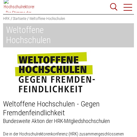
Zum
Websit
Content
springen
HRK
Startseite
Weltoffene Hochschulen
Weltoffene
Suchbegriff
Suchen
Hochschulen
Weltoffene Hochschulen - Gegen
Fremdenfeindlichkeit
Bundesweite Aktion der HRK-Mitgliedshochschulen
Die in der Hochschulrektorenkonferenz (HRK) zusammengeschlossenen