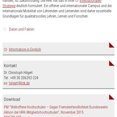
handelt, ist zukunftsfähig. Die HRK hat das in ihrer
Internationalen
Strategie
deutlich formuliert. Ein offener und internationaler Campus und die
internationale Mobilität von Lehrenden und Lernenden sind daher essentielle
Grundlagen für qualitätsvolles Lehren, Lernen und Forschen.
Daten und Fakten
Derzeit (WS 22/23) sind an deutschen Hochschulen 458.000
ausländische Studierende (Studierende mit einer anderen als der
Information in English
deutschen Staatsangehörigkeit) eingeschrieben. Das sind rund 15,7
Prozent aller immatrikulierten Studierenden. Von dieser Gesamtzahl
sind 367.000 internationale Studierende (Bildungsausländer)[1].
Kontakt
Deutschland ist somit eines der beliebtesten Gastländer für
Dr. Christoph Hilgert
international mobile Studierende. Gleichermaßen sind auch heimische
Tel.: +49 30 206292-224
Studierende mobil: Rund 119.000 deutsche Studierende verbringen
nospam-
hilgert
hrk.de
einen Teil ihres Studiums an einer Hochschule im Ausland[2].
Beim wissenschaftlichen Personal lag die Zahl der 2020 an
Download
deutschen Hochschulen und außeruniversitären
Forschungseinrichtungen beschäftigten internationalen
PM "Weltoffene Hochschulen – Gegen Fremdenfeindlichkeit Bundesweite
Wissenschaftlerinnen und Wissenschaftler bei 70.000 Personen.
Aktion der HRK-Mitgliedshochschulen", November 2015
Dabei sind 7.600 Wissenschaftlerinnen und Wissenschaftler im