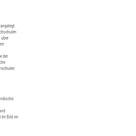
angelegt.
ochschulen
s über
tem
e der
sche
hschulen
ändische
und
ihr Bild im