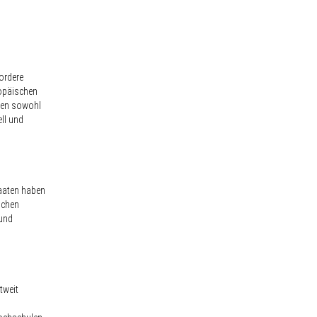
ordere
ropäischen
hnen sowohl
ell und
taaten haben
schen
 und
tweit