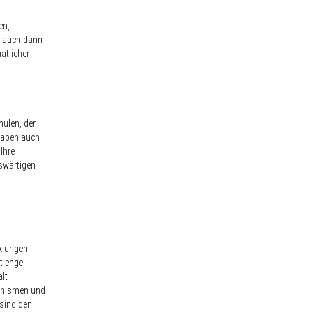
en,
h auch dann
atlicher
ulen, der
gaben auch
Ihre
uswärtigen
klungen
t enge
lt
hanismen und
 sind den