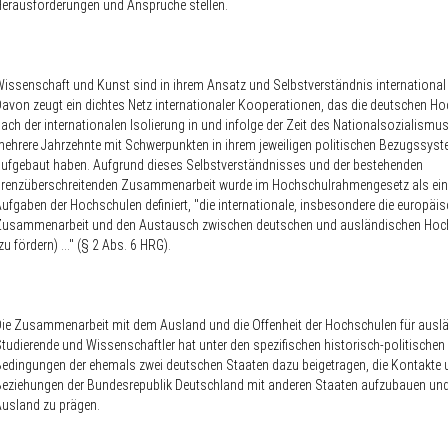
erausforderungen und Ansprüche stellen.
issenschaft und Kunst sind in ihrem Ansatz und Selbstverständnis international 
avon zeugt ein dichtes Netz internationaler Kooperationen, das die deutschen H
ach der internationalen Isolierung in und infolge der Zeit des Nationalsozialismu
ehrere Jahrzehnte mit Schwerpunkten in ihrem jeweiligen politischen Bezugssys
ufgebaut haben. Aufgrund dieses Selbstverständnisses und der bestehenden
renzüberschreitenden Zusammenarbeit wurde im Hochschulrahmengesetz als ein
ufgaben der Hochschulen definiert, "die internationale, insbesondere die europäi
Zusammenarbeit und den Austausch zwischen deutschen und ausländischen Hoc
zu fördern) ..." (§ 2 Abs. 6 HRG).
ie Zusammenarbeit mit dem Ausland und die Offenheit der Hochschulen für ausl
tudierende und Wissenschaftler hat unter den spezifischen historisch-politischen
edingungen der ehemals zwei deutschen Staaten dazu beigetragen, die Kontakte 
eziehungen der Bundesrepublik Deutschland mit anderen Staaten aufzubauen und 
usland zu prägen.