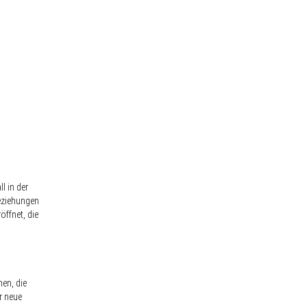
l in der
Beziehungen
öffnet, die
en, die
r neue