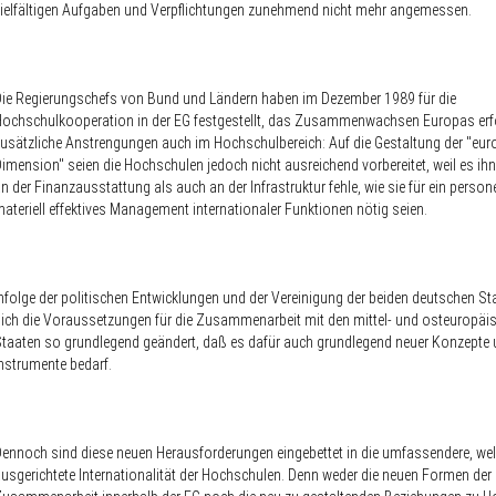
ielfältigen Aufgaben und Verpflichtungen zunehmend nicht mehr angemessen.
ie Regierungschefs von Bund und Ländern haben im Dezember 1989 für die
ochschulkooperation in der EG festgestellt, das Zusammenwachsen Europas erf
usätzliche Anstrengungen auch im Hochschulbereich: Auf die Gestaltung der "eu
imension" seien die Hochschulen jedoch nicht ausreichend vorbereitet, weil es i
n der Finanzausstattung als auch an der Infrastruktur fehle, wie sie für ein person
ateriell effektives Management internationaler Funktionen nötig seien.
nfolge der politischen Entwicklungen und der Vereinigung der beiden deutschen S
ich die Voraussetzungen für die Zusammenarbeit mit den mittel- und osteuropäi
taaten so grundlegend geändert, daß es dafür auch grundlegend neuer Konzepte
nstrumente bedarf.
ennoch sind diese neuen Herausforderungen eingebettet in die umfassendere, wel
usgerichtete Internationalität der Hochschulen. Denn weder die neuen Formen der