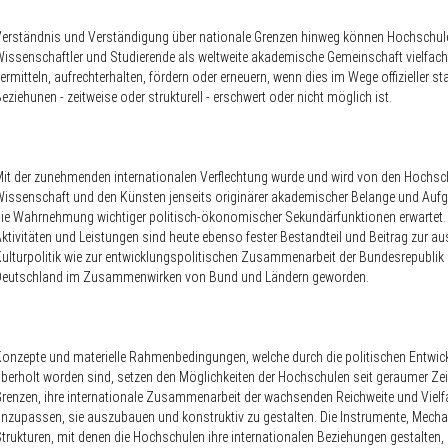
erständnis und Verständigung über nationale Grenzen hinweg können Hochschul
issenschaftler und Studierende als weltweite akademische Gemeinschaft vielfac
ermitteln, aufrechterhalten, fördern oder erneuern, wenn dies im Wege offizieller sta
eziehunen - zeitweise oder strukturell - erschwert oder nicht möglich ist.
it der zunehmenden internationalen Verflechtung wurde und wird von den Hochsch
issenschaft und den Künsten jenseits originärer akademischer Belange und Auf
ie Wahrnehmung wichtiger politisch-ökonomischer Sekundärfunktionen erwartet. 
ktivitäten und Leistungen sind heute ebenso fester Bestandteil und Beitrag zur a
ulturpolitik wie zur entwicklungspolitischen Zusammenarbeit der Bundesrepublik
Deutschland im Zusammenwirken von Bund und Ländern geworden.
onzepte und materielle Rahmenbedingungen, welche durch die politischen Entwic
berholt worden sind, setzen den Möglichkeiten der Hochschulen seit geraumer Zei
renzen, ihre internationale Zusammenarbeit der wachsenden Reichweite und Vielfa
nzupassen, sie auszubauen und konstruktiv zu gestalten. Die Instrumente, Mec
trukturen, mit denen die Hochschulen ihre internationalen Beziehungen gestalten,