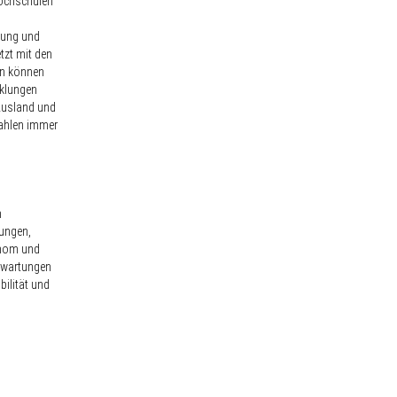
Hochschulen
rung und
tzt mit den
en können
cklungen
 Ausland und
ahlen immer
n
ungen,
tonom und
Erwartungen
ilität und