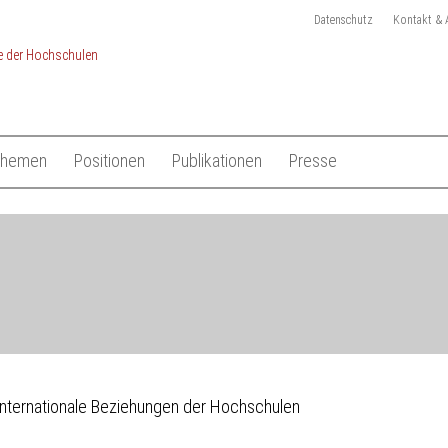
Datenschutz
Kontakt & 
Themen
Positionen
Publikationen
Presse
chulen
Studium
Gesamtliste HRK Publikationen
Pressemitteilungen
Lehre
Tagungen
Pressekit
en
Forschung
Anmeldung Presseverteile
Hochschulsystem
Ansprechpartner
 der Hochschulen
Internationales
Internationale Beziehungen der Hochschulen