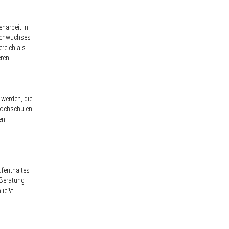
narbeit in
Nachwuchses
reich als
ren.
werden, die
hhochschulen
en
fenthaltes
 Beratung
ließt.