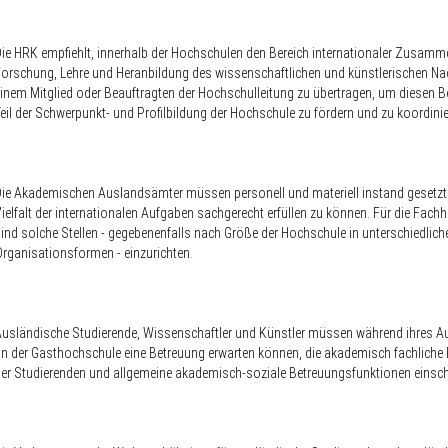
ie HRK empfiehlt, innerhalb der Hochschulen den Bereich internationaler Zusamme
orschung, Lehre und Heranbildung des wissenschaftlichen und künstlerischen 
inem Mitglied oder Beauftragten der Hochschulleitung zu übertragen, um diesen Be
eil der Schwerpunkt- und Profilbildung der Hochschule zu fördern und zu koordinie
ie Akademischen Auslandsämter müssen personell und materiell instand gesetzt 
ielfalt der internationalen Aufgaben sachgerecht erfüllen zu können. Für die Fac
ind solche Stellen - gegebenenfalls nach Größe der Hochschule in unterschiedlich
rganisationsformen - einzurichten.
usländische Studierende, Wissenschaftler und Künstler müssen während ihres Au
n der Gasthochschule eine Betreuung erwarten können, die akademisch fachliche
er Studierenden und allgemeine akademisch-soziale Betreuungsfunktionen einsch