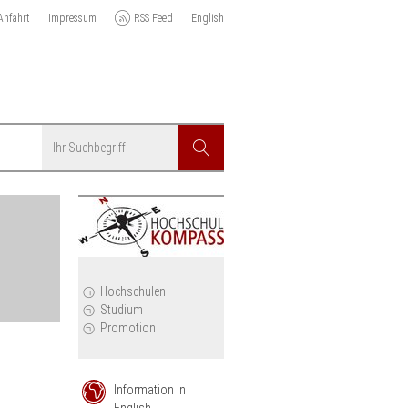
Anfahrt
Impressum
RSS Feed
English
Suchbegriff
Suchen
r
Hochschulen
Studium
Promotion
Information in
English