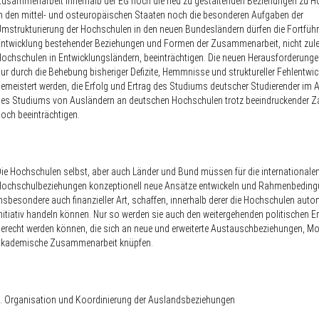
usammenarbeit innerhalb der EG noch die neu zu gestaltenden Beziehungen zu 
n den mittel- und osteuropäischen Staaten noch die besonderen Aufgaben der
mstrukturierung der Hochschulen in den neuen Bundesländern dürfen die Fortfüh
ntwicklung bestehender Beziehungen und Formen der Zusammenarbeit, nicht zule
ochschulen in Entwicklungsländern, beeinträchtigen. Die neuen Herausforderung
ur durch die Behebung bisheriger Defizite, Hemmnisse und struktureller Fehlentwi
emeistert werden, die Erfolg und Ertrag des Studiums deutscher Studierender im
es Studiums von Ausländern an deutschen Hochschulen trotz beeindruckender Z
och beeinträchtigen.
ie Hochschulen selbst, aber auch Länder und Bund müssen für die internationale
Hochschulbeziehungen konzeptionell neue Ansätze entwickeln und Rahmenbeding
nsbesondere auch finanzieller Art, schaffen, innerhalb derer die Hochschulen au
nitiativ handeln können. Nur so werden sie auch den weitergehenden politischen 
erecht werden können, die sich an neue und erweiterte Austauschbeziehungen, Mob
akademische Zusammenarbeit knüpfen.
I. Organisation und Koordinierung der Auslandsbeziehungen